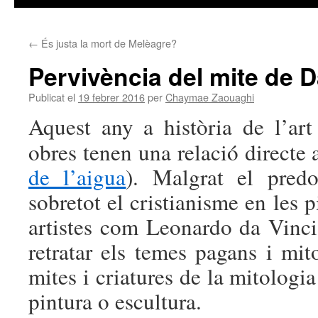
←
És justa la mort de Melèagre?
Pervivència del mite de Dà
Publicat el
19 febrer 2016
per
Chaymae Zaouaghi
Aquest any a història de l’ar
obres tenen una relació directe 
de l’aigua
). Malgrat el predo
sobretot el cristianisme en les 
artistes com
Leonardo
da
Vinci
retratar els temes pagans i mit
mites i criatures de la mitologi
pintura o escultura.