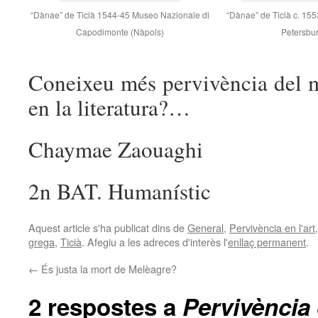
“Dànae” de Ticià 1544-45 Museo Nazionale di
“Dànae” de Ticià c. 155
Capodimonte (Nàpols)
Petersbu
Coneixeu més pervivència del m
en la literatura?…
Chaymae Zaouaghi
2n BAT. Humanístic
Aquest article s'ha publicat dins de
General
,
Pervivència en l'art
grega
,
Ticià
. Afegiu a les adreces d'interès l'
enllaç permanent
.
←
És justa la mort de Melèagre?
2 respostes a
Pervivència