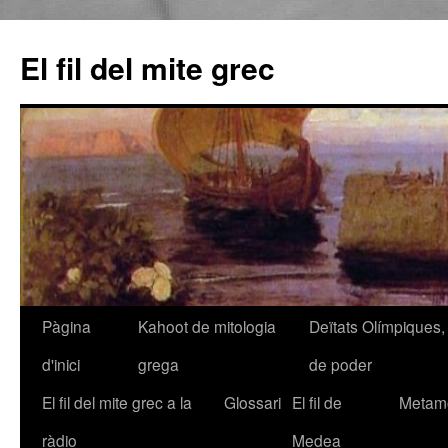
El fil del mite grec
Pàgina
Kahoot de mitologia
Deïtats Olímpiques, 
Vés
d'inici
grega
de poder
al
El fil del mite grec a la
Glossari
El fil de
Metamo
contingut
ràdio
Medea