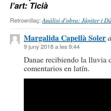
l’art: Ticià
Retroenllaç:
Anàlisi d’obra: Júpiter i D
Margalida Capellà Soler
d
9 juny 2018 a les 9:44
Danae recibiendo la lluvia 
comentarios en latín.