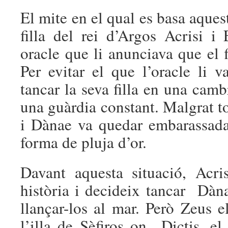
El mite en el qual es basa aque
filla del
rei d’Argos Acrisi i 
oracle que li anunciava que el fi
Per evitar el que l’oracle li v
tancar la seva filla en una cam
una guàrdia constant. Malgrat to
i Dànae va quedar embarassa
forma de pluja d’or
.
Davant aquesta situació, Acri
història i decideix tancar Dàn
llançar-los al mar.
Però Zeus el
l’illa de Sèfiros on
Dictis, el