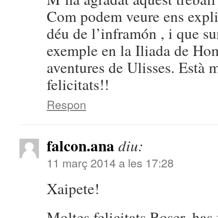
Com podem veure ens explic
déu de l’inframón , i que su
exemple en la Iliada de Hom
aventures de Ulisses. Està m
felicitats!!
Respon
falcon.ana
diu:
11 març 2014 a les 17:28
Xaipete!
Moltes felicitats Roser, has 