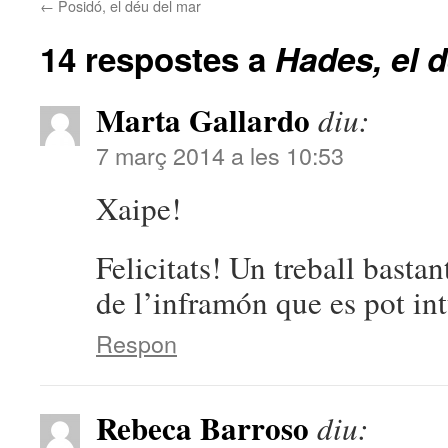
←
Posidó, el déu del mar
14 respostes a
Hades, el d
Marta Gallardo
diu:
7 març 2014 a les 10:53
Xaipe!
Felicitats! Un treball basta
de l’inframón que es pot int
Respon
Rebeca Barroso
diu: