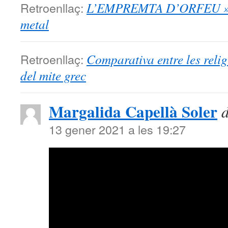
Retroenllaç:
L’EMPREMTA D’ORFEU » Ref
metal
Retroenllaç:
Comparativa entre les relig
del mite grec
Margalida Capellà Soler
d
13 gener 2021 a les 19:27