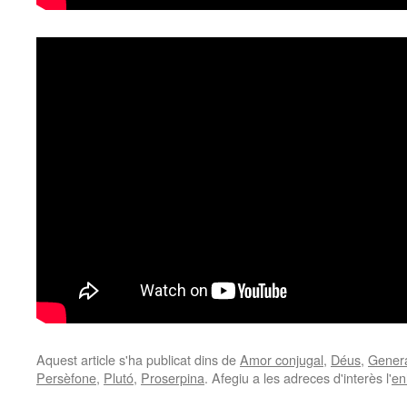
Aquest article s'ha publicat dins de
Amor conjugal
,
Déus
,
Gener
Persèfone
,
Plutó
,
Proserpina
. Afegiu a les adreces d'interès l'
en