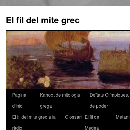
El fil del mite grec
Pàgina
Kahoot de mitologia
Deïtats Olímpiques, 
Vés
d'inici
grega
de poder
al
El fil del mite grec a la
Glossari
El fil de
Metamo
contingut
ràdio
Medea