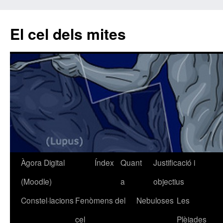
El cel dels mites
Àgora Digital
Índex
Quant
Justificació i
Vés
(Moodle)
a
objectius
al
Constel·lacions
Fenòmens del
Nebuloses
Les
contingut
cel
Plèiades