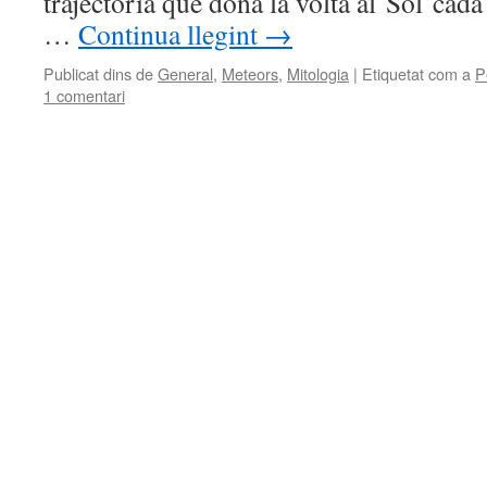
trajectòria que dóna la volta al Sol cad
…
Continua llegint
→
Publicat dins de
General
,
Meteors
,
Mitologia
|
Etiquetat com a
P
1 comentari