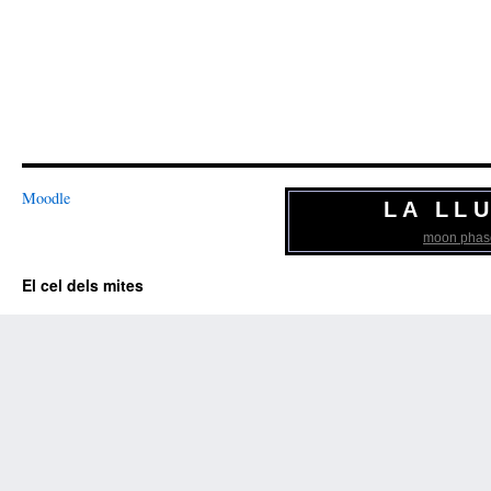
Moodle
LA LL
moon phas
El cel dels mites