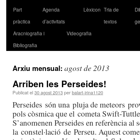
Part
Agenda
Lèxicon
Tria de
Di
pràctica
d’activitats
textos
ge
Aracniografia i
Videografia
Bibliografia
agost de 2013
Arxiu mensual:
Arriben les Perseides!
Publicat el
30 agost 2013
per
balart-irina1120
Perseides són una pluja de meteors pro
pols còsmica que el cometa Swift-Tuttle
S’anomenen Perseides en referència al s
la constel·lació de Perseu. Aquest come