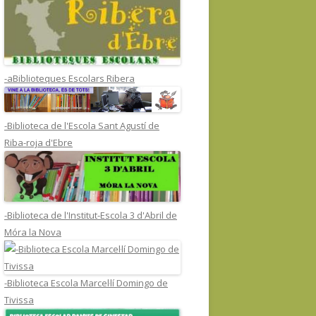
-aBiblioteques Escolars Ribera
-Biblioteca de l'Escola Sant Agustí de
Riba-roja d'Ebre
-Biblioteca de l'Institut-Escola 3 d'Abril de
Móra la Nova
-Biblioteca Escola Marcel·lí Domingo de
Tivissa