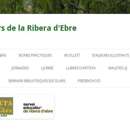
s de la Ribera d'Ebre
Skip
to
ABÀS
BONES PRÀCTIQUES
BUTLLETÍ
D’ALBUMS IL·LUSTRATS
content
I DE RUTA BIBLIOCABÀS
–BUTLLETÍ BIBLIOTECA ESCOLAR
UNA MARE PER A OWE
JORNADES
LIJ EBRE
LLIBRES D’ARTISTA
MALETES LIJ
CURS 2015-16
ARTUR BLADÉ I DESUMVILA
CONTES D’A
SEMINARI BIBLIOTEQUES ESCOLARS
PRESENTACIÓ
SC. LLUÍS VIÑAS
-BUTLLETÍ BIBLIOTECA ESCOLAR
ES
CONTES “A L’ESCOLA TERRES DE
DE LLIBRES 
PARTICIPA AL SEMBERE 2022-23
CURS 2016-17
 ESC. GINESTAR
L’EBRE !”
MALETA ÀLB
PARTICIPA AL SEMBERE CURS
BUTLLETÍ BIBLIOTECA ESCOLAR
 ESC. RASQUERA
EL GRIPAU ESTANISLAU…I ALTRES
2021-22
CURS 2014-15
MALETA ALÍ
POEMES
ESC. TIVISSA
PARTICIPANTS AL SEMINARI
MALETA DE