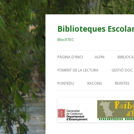
Biblioteques Escolar
BlocXTEC
PÀGINA D'INICI
ALFIN
BIBLIOC
BIBLIO OCELLS
AL DIAR
FOMENT DE LA LECTURA
GESTIÓ DOC
RIBERA
EINES DIGITALS BE
PUNTEDU
RACONS
REVISTES
BIBLIO E
TREBALL PER PROJECT
BIBLIO.
BIBLIO.
BIBLIO. 