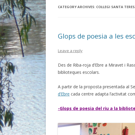
BIBLIO.
CATEGORY ARCHIVES:
COL·LEGI SANTA TERES
BIBLIO.E
BIBLIO. 
Glops de poesia a les es
BIBLIO.
Leave a reply
BIBLIO. 
Des de Riba-roja d’Ebre a Miravet i Ras
BIBLIO.
biblioteques escolars.
BIBLIO.
A partir de la proposta presentada al S
BIBLIO.
d’Ebre
cada centre adapta l’activitat c
BIBLIO. 
-Glops de poesia del riu a la bibliot