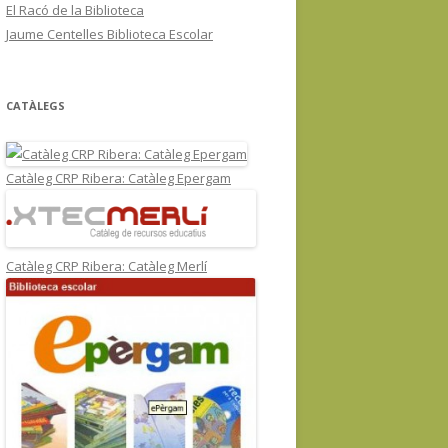
El Racó de la Biblioteca
Jaume Centelles Biblioteca Escolar
CATÀLEGS
Catàleg CRP Ribera: Catàleg Epergam
Catàleg CRP Ribera: Catàleg Merlí