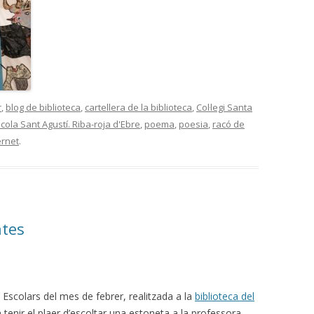
CONTES D’
PARTICIPANTS SEMINARI
JN CASTELL
BIBLIOTEQUES CURS 2014-15
MALETA CEP
PARTICIPANTS SEMINARI
BIBLIOTEQUES 2013-14
CONTES I E
r
,
blog de biblioteca
,
cartellera de la biblioteca
,
Col·legi Santa
PARTICIPANTS CURS 2012-2013
cola Sant Agustí. Riba-roja d'Ebre
,
poema
,
poesia
,
racó de
ernet
.
PARTICIPANTS CURS 2011-2012
ntes
 Escolars del mes de febrer, realitzada a la
biblioteca del
 tenir el plaer d’escoltar una estoneta a la professora