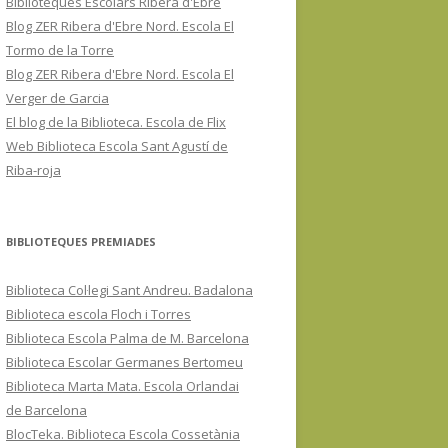
Biblioteques Escolars Ribera d'Ebre
Blog ZER Ribera d'Ebre Nord. Escola El
Tormo de la Torre
Blog ZER Ribera d'Ebre Nord. Escola El
Verger de Garcia
El blog de la Biblioteca. Escola de Flix
Web Biblioteca Escola Sant Agustí de
Riba-roja
BIBLIOTEQUES PREMIADES
Biblioteca Col·legi Sant Andreu. Badalona
Biblioteca escola Floch i Torres
Biblioteca Escola Palma de M. Barcelona
Biblioteca Escolar Germanes Bertomeu
Biblioteca Marta Mata. Escola Orlandai
de Barcelona
BlocTeka. Biblioteca Escola Cossetània