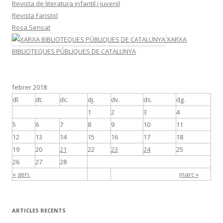
Revista de literatura infantil i juvenil
Revista Faristol
Rosa Sensat
XARXA
BIBLIOTEQUES PÚBLIQUES DE CATALUNYA
febrer 2018
dl.
dt.
dc.
dj.
dv.
ds.
dg.
1
2
3
4
5
6
7
8
9
10
11
12
13
14
15
16
17
18
19
20
21
22
23
24
25
26
27
28
« gen.
març »
ARTICLES RECENTS