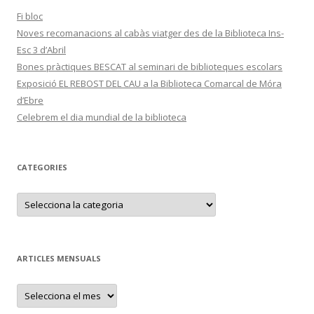
Fi bloc
Noves recomanacions al cabàs viatger des de la Biblioteca Ins-
Esc 3 d’Abril
Bones pràctiques BESCAT al seminari de biblioteques escolars
Exposició EL REBOST DEL CAU a la Biblioteca Comarcal de Móra
d’Ebre
Celebrem el dia mundial de la biblioteca
CATEGORIES
C
a
t
e
g
o
r
ARTICLES MENSUALS
i
e
s
A
r
t