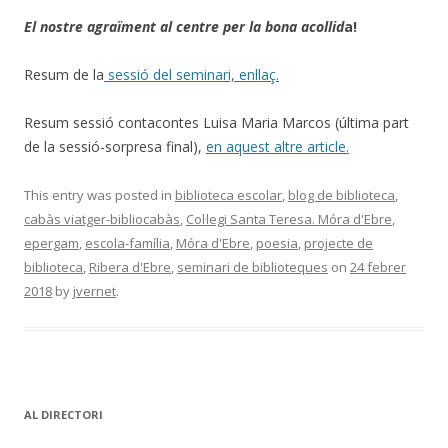
El nostre agraïment al centre per la bona acollid
a!
Resum de la
sessió del seminari, enllaç.
Resum sessió contacontes Luisa Maria Marcos (última part
de la sessió-sorpresa final),
en aquest altre article.
This entry was posted in
biblioteca escolar
,
blog de biblioteca
,
cabàs viatger-bibliocabàs
,
Col·legi Santa Teresa. Móra d'Ebre
,
epergam
,
escola-família
,
Móra d'Ebre
,
poesia
,
projecte de
biblioteca
,
Ribera d'Ebre
,
seminari de biblioteques
on
24 febrer
2018
by
jvernet
.
AL DIRECTORI