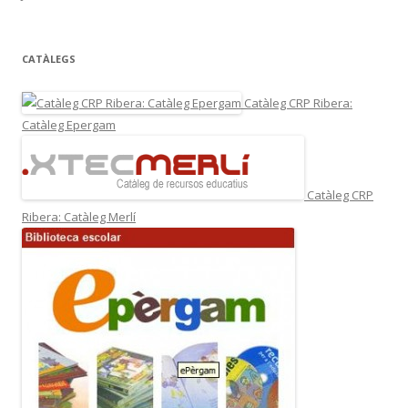
CATÀLEGS
Catàleg CRP Ribera:
Catàleg Epergam
Catàleg CRP
Ribera: Catàleg Merlí