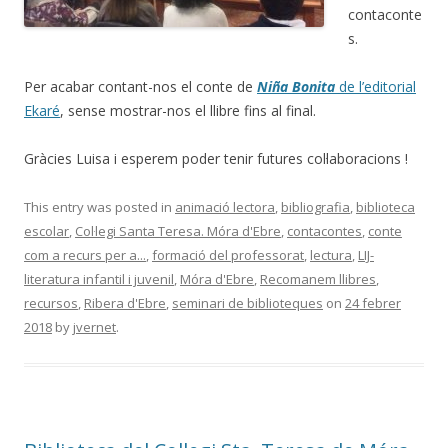
contaconte
s.
Per acabar contant-nos el conte de
Niña Bonita
de l’editorial
Ekaré
, sense mostrar-nos el llibre fins al final.
Gràcies Luisa i esperem poder tenir futures col·laboracions !
This entry was posted in
animació lectora
,
bibliografia
,
biblioteca
escolar
,
Col·legi Santa Teresa. Móra d'Ebre
,
contacontes
,
conte
com a recurs per a...
,
formació del professorat
,
lectura
,
LIJ-
literatura infantil i juvenil
,
Móra d'Ebre
,
Recomanem llibres
,
recursos
,
Ribera d'Ebre
,
seminari de biblioteques
on
24 febrer
2018
by
jvernet
.