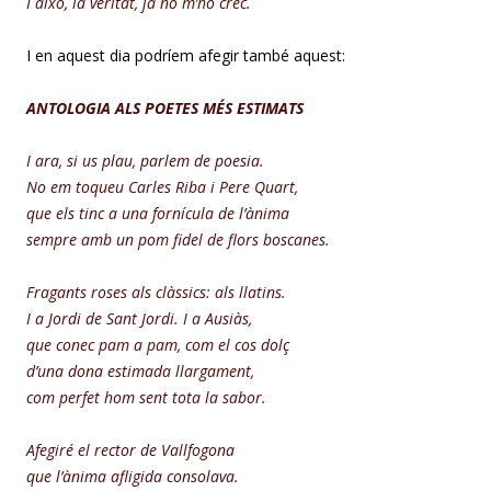
I això, la veritat, ja no m’ho crec.
I en aquest dia podríem afegir també aquest:
ANTOLOGIA
ALS
POETES
MÉS
ESTIMATS
I ara, si us plau, parlem de poesia.
No em toqueu Carles Riba i Pere Quart,
que els tinc a una fornícula de l’ànima
sempre amb un pom fidel de flors boscanes.
Fragants roses als clàssics: als llatins.
I a Jordi de Sant Jordi. I a Ausiàs,
que conec pam a pam, com el cos dolç
d’una dona estimada llargament,
com perfet hom sent tota la sabor.
Afegiré el rector de Vallfogona
que l’ànima afligida consolava.