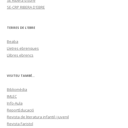
SE Ribera d'Ebre
SE-CRP RIBERA D'EBRE
TERRES DE L'EBRE
Beaba
Lletres ebrenques
Llibres ebrencs
VISITEU TAMBÉ...
Bibliomèdia
IMLEC
Info-Aula
ReportEducació
Revista de literatura infantil i juvenil
Revista Faristol