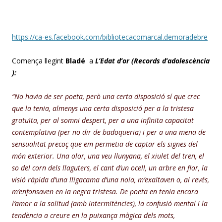
https://ca-es.facebook.com/bibliotecacomarcal.demoradebre
Comença llegint
Bladé
a
L’Edat d’or (
Records d’adolescència
):
“No havia de ser poeta, però una certa disposició sí que crec
que la tenia, almenys una certa disposició per a la tristesa
gratuïta, per al somni despert, per a una infinita capacitat
contemplativa (per no dir de badoqueria) i per a una mena de
sensualitat precoç que em permetia de captar els signes del
món exterior. Una olor, una veu llunyana, el xiulet del tren, el
so del corn dels llaguters, el cant d’un ocell, un arbre en flor, la
visió ràpida d’una lligacama d’una noia, m’exaltaven o, al revés,
m’enfonsaven en la negra tristesa. De poeta en tenia encara
l’amor a la solitud (amb intermitències), la confusió mental i la
tendència a creure en la puixança màgica dels mots,