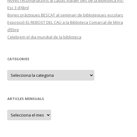
Noves recomanacions al cabàs viatger des de la Biblioteca Ins-
Esc 3 d’Abril
Bones pràctiques BESCAT al seminari de biblioteques escolars
Exposició EL REBOST DEL CAU a la Biblioteca Comarcal de Móra
d’Ebre
Celebrem el dia mundial de la biblioteca
CATEGORIES
C
a
t
e
g
o
r
ARTICLES MENSUALS
i
e
s
A
r
t
i
c
l