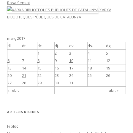
Rosa Sensat
XARXA
BIBLIOTEQUES PÚBLIQUES DE CATALUNYA
març 2017
dl.
dt.
dc.
dj.
dv.
ds.
dg.
1
2
3
4
5
6
7
8
9
10
11
12
13
14
15
16
17
18
19
20
21
22
23
24
25
26
27
28
29
30
31
« febr.
abr. »
ARTICLES RECENTS
Fi bloc