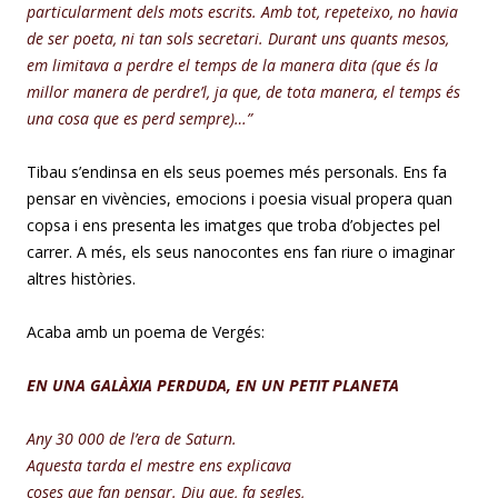
particularment dels mots escrits. Amb tot, repeteixo, no havia
de ser poeta, ni tan sols secretari. Durant uns quants mesos,
em limitava a perdre el temps de la manera dita (que és la
millor manera de perdre’l, ja que, de tota manera, el temps és
una cosa que es perd sempre)…”
Tibau s’endinsa en els seus poemes més personals. Ens fa
pensar en vivències, emocions i poesia visual propera quan
copsa i ens presenta les imatges que troba d’objectes pel
carrer.
A més, els seus nanocontes ens fan riure o imaginar
altres històries.
Acaba amb un poema de Vergés:
EN
UNA
GALÀ
XIA
PERDUDA
, EN UN
PETIT
PLANETA
Any 30 000 de l’era de Saturn.
Aquesta tarda el mestre ens explicava
coses que fan pensar. Diu que, fa segles,