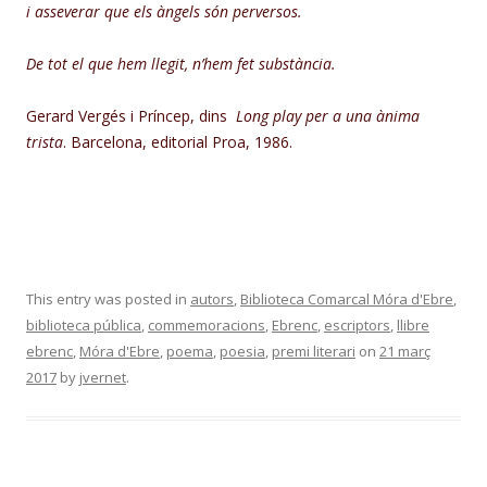
i asseverar que els àngels són perversos.
De tot el que hem llegit, n’hem fet substància.
Gerard Vergés i Príncep, dins
Long play per a una ànima
trista
. Barcelona, editorial Proa, 1986.
This entry was posted in
autors
,
Biblioteca Comarcal Móra d'Ebre
,
biblioteca pública
,
commemoracions
,
Ebrenc
,
escriptors
,
llibre
ebrenc
,
Móra d'Ebre
,
poema
,
poesia
,
premi literari
on
21 març
2017
by
jvernet
.