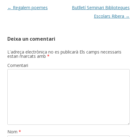
Post
←
Regalem poemes
Butlletí Seminari Biblioteques
navigation
Escolars Ribera
→
Deixa un comentari
L'adreça electrònica no es publicarà
Els camps necessaris
estan marcats amb
*
Comentari
Nom
*