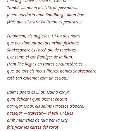
I he llegit Rilke. I l’avorrit Goethe.
També —i anem als
USA
de passada—
jo em quedaria amb Sandburg i Allan Poe.
(Més que silvestre Whitman és pedestre.)
Finalment, els anglesos. Hi ha dos noms
que per damunt de tots m’han fascinat:
Shakespeare és l’oceà ple de tenebres
i, ensems, el cor flamíger de la llum.
(Tant l’he llegit i en tantes circumstàncies
que, de tots els meus llibres, només Shakespeare
està tan esllomat com un esclau.)
L’altre poeta és Eliot. Quina conya,
quin delicat i quin discret encant
barrejar Ovidi, els salms i trossos d’òpera,
passejar —travestit— el vell Tirèsies
amb mamelles de iaia per la City,
falsificar les cartes del tarot