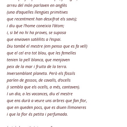
arreu del món parlaven en anglès
(una d’aquelles llengües primitives
que recentment han desxifrat els savis);
i diu que l’home coneixia l’àtom;
i, si bé no hi ha proves, se suposa
que enviaven satèl·lits a l’espai.
Diu també el mestre (em penso que es fa vell)
que el cel era tot blau, que les femelles
tenien la pell blanca, que menjaven
peix de la mar i fruita de la terra.
Inversemblant planeta. Però els fòssils
parlen de gossos, de cavalls, d’ocells
(i sembla que els ocells, a més, cantaven).
I un dia, a les vacances, diu el mestre
que ens durà a veure uns arbres que fan flor,
que en queden pocs, que es diuen llimoneres
i que la flor és petita i perfumada.