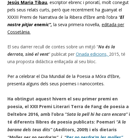
Jesús Maria Tibau
, escriptor ebrenc i prioratí, molt conegut
pels seus relats curts, però que recentment ha guanyat el
XXXIII Premi de Narrativa de la Ribera d’Ebre amb l’obra
“
El
nostre pitjor enemic”,
la seva primera novel·la,
editada per
Cossetània.
El seu darrer recull de contes sobre un mitjó “
No és la
derrota, sinó el vent
” publicat per
Onada edicions,
2015, té
una proposta didàctica enllaçada al seu bloc.
Per a celebrar el Dia Mundial de la Poesia a Móra d’Ebre,
presenta alguns dels seus poemes i nanocontes.
Ha obtingut aquest hivern el seu primer premi en
poesia, el XXII Premi Literari Terra de Fang de poesia a
Deltebre 2016, amb l’obra “
Sota la pell hi ha carn encara”
i
té diferents llibres de poesia publicats: P
oemari
“A la
barana dels teus dits”
(Aeditors, 2009) i els dietaris
“Molles per no perdre’m”, i “
Per no perdre’m les molles”