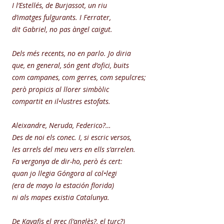
I l’Estellés, de Burjassot, un riu
d’imatges fulgurants. I Ferrater,
dit Gabriel, no pas àngel caigut.
Dels més recents, no en parlo. Jo diria
que, en general, són gent d’ofici, buits
com campanes, com gerres, com sepulcres;
però propicis al llorer simbòlic
compartit en il•lustres estofats.
Aleixandre, Neruda, Federico?…
Des de noi els conec. I, si escric versos,
les arrels del meu vers en ells s’arrelen.
Fa vergonya de dir-ho, però és cert:
quan jo llegia Góngora al col•legi
(era de mayo la estación florida)
ni als mapes existia Catalunya.
De Kavafis el grec (l’anglès?, el turc?)