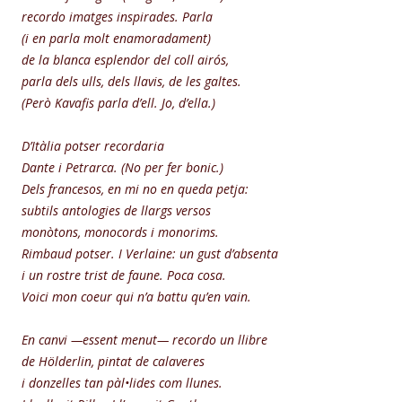
recordo imatges inspirades. Parla
(i en parla molt enamoradament)
de la blanca esplendor del coll airós,
parla dels ulls, dels llavis, de les galtes.
(Però Kavafis parla d’ell. Jo, d’ella.)
D’Itàlia potser recordaria
Dante i Petrarca. (No per fer bonic.)
Dels francesos, en mi no en queda petja:
subtils antologies de llargs versos
monòtons, monocords i monorims.
Rimbaud potser. I Verlaine: un gust d’absenta
i un rostre trist de faune. Poca cosa.
Voici mon coeur qui n’a battu qu’en vain.
En canvi —essent menut— recordo un llibre
de Hölderlin, pintat de calaveres
i donzelles tan pàl•lides com llunes.