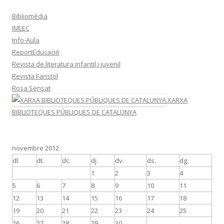
Bibliomèdia
IMLEC
Info-Aula
ReportEducació
Revista de literatura infantil i juvenil
Revista Faristol
Rosa Sensat
XARXA
BIBLIOTEQUES PÚBLIQUES DE CATALUNYA
novembre 2012
dl.
dt.
dc.
dj.
dv.
ds.
dg.
1
2
3
4
5
6
7
8
9
10
11
12
13
14
15
16
17
18
19
20
21
22
23
24
25
26
27
28
29
30