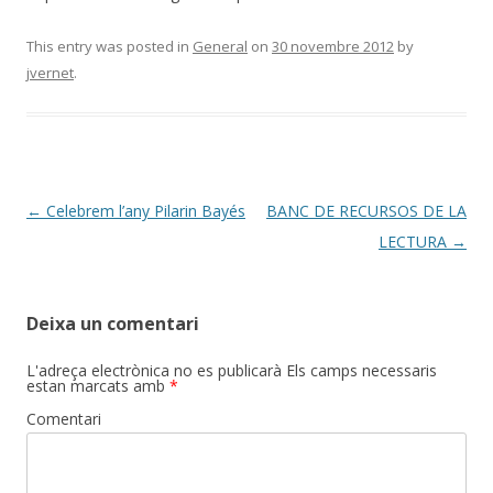
This entry was posted in
General
on
30 novembre 2012
by
jvernet
.
Post
←
Celebrem l’any Pilarin Bayés
BANC DE RECURSOS DE LA
navigation
LECTURA
→
Deixa un comentari
L'adreça electrònica no es publicarà
Els camps necessaris
estan marcats amb
*
Comentari