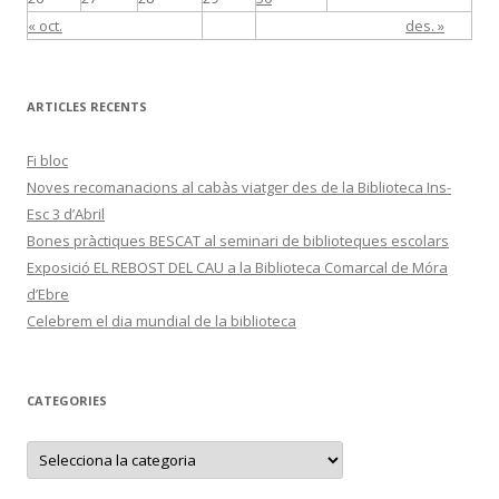
« oct.
des. »
ARTICLES RECENTS
Fi bloc
Noves recomanacions al cabàs viatger des de la Biblioteca Ins-
Esc 3 d’Abril
Bones pràctiques BESCAT al seminari de biblioteques escolars
Exposició EL REBOST DEL CAU a la Biblioteca Comarcal de Móra
d’Ebre
Celebrem el dia mundial de la biblioteca
CATEGORIES
C
a
t
e