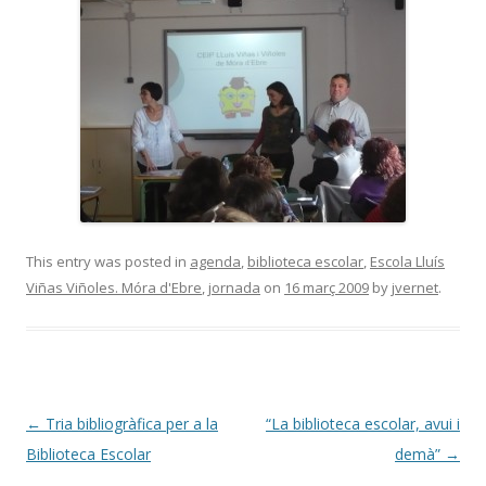
This entry was posted in
agenda
,
biblioteca escolar
,
Escola Lluís
Viñas Viñoles. Móra d'Ebre
,
jornada
on
16 març 2009
by
jvernet
.
Post
←
Tria bibliogràfica per a la
“La biblioteca escolar, avui i
navigation
Biblioteca Escolar
demà”
→