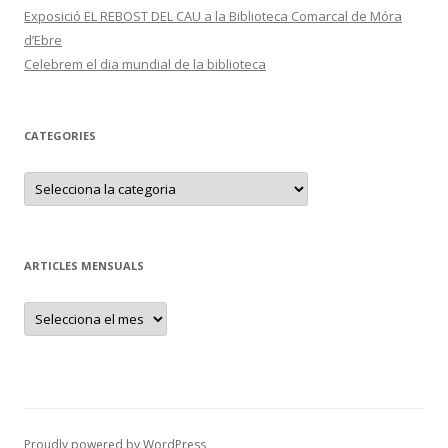
Exposició EL REBOST DEL CAU a la Biblioteca Comarcal de Móra
d’Ebre
Celebrem el dia mundial de la biblioteca
CATEGORIES
C
a
t
e
g
o
r
ARTICLES MENSUALS
i
e
s
A
r
t
i
c
l
e
s
m
e
Proudly powered by WordPress