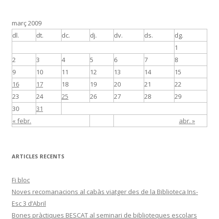
març 2009
dl.
dt.
dc.
dj.
dv.
ds.
dg.
1
2
3
4
5
6
7
8
9
10
11
12
13
14
15
16
17
18
19
20
21
22
23
24
25
26
27
28
29
30
31
« febr.
abr. »
ARTICLES RECENTS
Fi bloc
Noves recomanacions al cabàs viatger des de la Biblioteca Ins-
Esc 3 d’Abril
Bones pràctiques BESCAT al seminari de biblioteques escolars