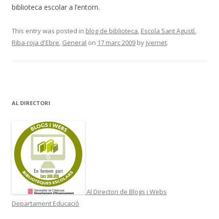
biblioteca escolar a l’entorn.
This entry was posted in
blog de biblioteca
,
Escola Sant Agustí.
Riba-roja d'Ebre
,
General
on
17 març 2009
by
jvernet
.
AL DIRECTORI
Al Directori de Blogs i Webs
Departament Educació