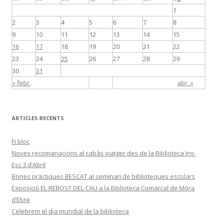
1
2
3
4
5
6
7
8
9
10
11
12
13
14
15
16
17
18
19
20
21
22
23
24
25
26
27
28
29
30
31
« febr.
abr. »
ARTICLES RECENTS
Fi bloc
Noves recomanacions al cabàs viatger des de la Biblioteca Ins-
Esc 3 d’Abril
Bones pràctiques BESCAT al seminari de biblioteques escolars
Exposició EL REBOST DEL CAU a la Biblioteca Comarcal de Móra
d’Ebre
Celebrem el dia mundial de la biblioteca