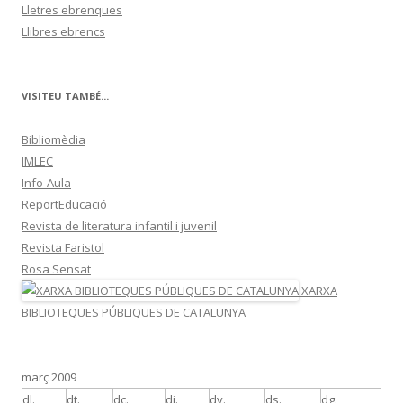
Lletres ebrenques
Llibres ebrencs
VISITEU TAMBÉ...
Bibliomèdia
IMLEC
Info-Aula
ReportEducació
Revista de literatura infantil i juvenil
Revista Faristol
Rosa Sensat
XARXA
BIBLIOTEQUES PÚBLIQUES DE CATALUNYA
març 2009
dl.
dt.
dc.
dj.
dv.
ds.
dg.