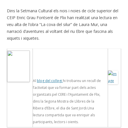
Dins la Setmana Cultural els nois i noies de cicle superior del
CEIP Enric Grau Fontseré de Flix han realitzat una lectura en
veu alta de l’obra “La cova del silur” de Laura Mur, una
narració d’aventures al voltant del riu Ebre que fascina als
xiquets i xiquetes.
Al
blog del col·legi
hi trobareu un recull de
l’activitat que va formar part dels actes
organitzats pel CERE i l’Ajuntament de Flix,
dins la Segona Mostra de Llibres de la
Ribera d’Ebre, el dia de Sant Jordi.Una
lectura compartida que va enriquir als
participants, lectors i oients.