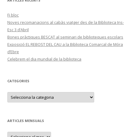
ARTICLES RECENTS
Fi bloc
Noves recomanacions al cabàs viatger des de la Biblioteca Ins-
Esc 3 d’Abril
Bones pràctiques BESCAT al seminari de biblioteques escolars
Exposició EL REBOST DEL CAU a la Biblioteca Comarcal de Móra
d’Ebre
Celebrem el dia mundial de la biblioteca
CATEGORIES
C
a
t
e
g
o
r
ARTICLES MENSUALS
i
e
s
A