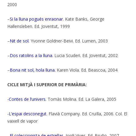
2000
–
Si la lluna pogués enraonar
. Kate Banks, George
Hallensleben. Ed. Joventut, 1999
–
Nit de sol.
Yvonne Goldner-Beivi. Ed. Lumen, 2003
–
Dos ratolins a la lluna
. Lucia Scuderi. Ed. Joventut, 2002
–
Bona nit sol, hola lluna.
Karen Viola. Ed. Beascoa, 2004
CICLE MITJÀ I SUPERIOR DE PRIMÀRIA:
-Contes de l’univers.
Tomàs Molina. Ed. La Galera, 2005
-L’espai desconegut
. Flavià Company. Ed. Cruïlla, 2006. Col. El
vaixell de vapor
–
El coleccionista de estrellas
. Jordi Vives. Ed. Bruño, 2007