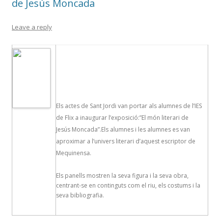
de Jesús Moncada
Leave a reply
Els actes de Sant Jordi van portar als alumnes de l’IES
de Flix a inaugurar l’exposició:”El món literari de
Jesús Moncada”.Els alumnes i les alumnes es van
aproximar a l’univers literari d’aquest escriptor de
Mequinensa.
Els panells mostren la seva figura i la seva obra,
centrant-se en continguts com el riu, els costums i la
seva bibliografia.