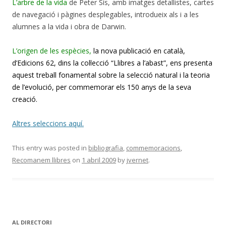
L’arbre de la vida
de Peter Sís, amb imatges detallistes, cartes
de navegació i pàgines desplegables, introdueix als i a les
alumnes a la vida i obra de Darwin.
L’origen de les espècies,
la nova publicació en català,
d’Edicions 62, dins la col·lecció “Llibres a l’abast”, ens presenta
aquest treball fonamental sobre la selecció natural i la teoria
de l’evolució, per commemorar els 150 anys de la seva
creació.
Altres seleccions aquí.
This entry was posted in
bibliografia
,
commemoracions
,
Recomanem llibres
on
1 abril 2009
by
jvernet
.
AL DIRECTORI