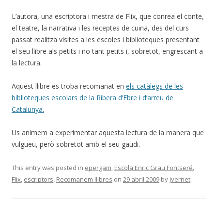
L’autora, una escriptora i mestra de Flix, que conrea el conte,
el teatre, la narrativa i les receptes de cuina, des del curs
passat realitza visites a les escoles i biblioteques presentant
el seu llibre als petits i no tant petits i, sobretot, engrescant a
la lectura.
Aquest llibre es troba recomanat en
els catàlegs de les
biblioteques escolars de la Ribera d’Ebre i d’arreu de
Catalunya.
Us animem a experimentar aquesta lectura de la manera que
vulgueu, però sobretot amb el seu gaudi.
This entry was posted in
epergam
,
Escola Enric Grau Fontseré.
Flix
,
escriptors
,
Recomanem llibres
on
29 abril 2009
by
jvernet
.