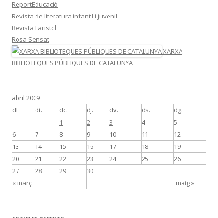
ReportEducació
Revista de literatura infantil i juvenil
Revista Faristol
Rosa Sensat
XARXA
BIBLIOTEQUES PÚBLIQUES DE CATALUNYA
abril 2009
dl.
dt.
dc.
dj.
dv.
ds.
dg.
1
2
3
4
5
6
7
8
9
10
11
12
13
14
15
16
17
18
19
20
21
22
23
24
25
26
27
28
29
30
« març
maig »