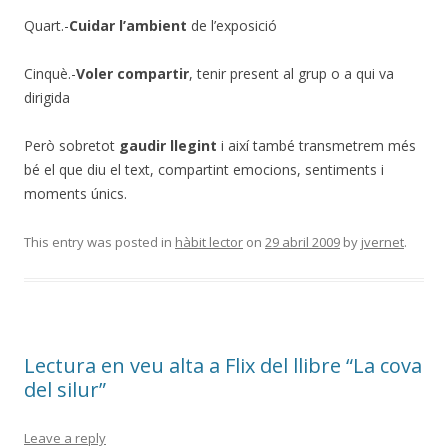
Quart.-
Cuidar l’ambient
de l’exposició
Cinquè.-
Voler compartir
, tenir present al grup o a qui va
dirigida
Però sobretot
gaudir llegint
i així també transmetrem més
bé el que diu el text, compartint emocions, sentiments i
moments únics.
This entry was posted in
hàbit lector
on
29 abril 2009
by
jvernet
.
Lectura en veu alta a Flix del llibre “La cova
del silur”
Leave a reply