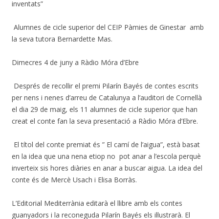
inventats”
Alumnes de cicle superior del CEIP Pàmies de Ginestar amb
la seva tutora Bernardette Mas.
Dimecres 4 de juny a Ràdio Móra d’Ebre
Després de recollir el premi Pilarín Bayés de contes escrits
per nens i nenes d’arreu de Catalunya a l’auditori de Cornellà
el dia 29 de maig, els 11 alumnes de cicle superior que han
creat el conte fan la seva presentació a Ràdio Móra d’Ebre.
El títol del conte premiat és ” El camí de l’aigua”, està basat
en la idea que una nena etiop no pot anar a l’escola perquè
inverteix sis hores diàries en anar a buscar aigua. La idea del
conte és de Mercè Usach i Elisa Borràs.
L’Editorial Mediterrània editarà el llibre amb els contes
guanyadors i la reconeguda Pilarín Bayés els il·lustrarà. El