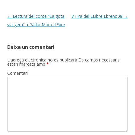
Post
←
Lectura del conte “La gota
V Fira del LLibre Ebrenc’08
→
navigation
viatgera” a Ràdio Móra d’Ebre
Deixa un comentari
L'adreça electrònica no es publicarà
Els camps necessaris
estan marcats amb
*
Comentari