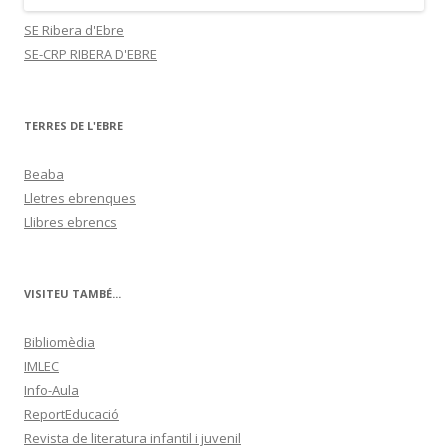
SE Ribera d'Ebre
SE-CRP RIBERA D'EBRE
TERRES DE L'EBRE
Beaba
Lletres ebrenques
Llibres ebrencs
VISITEU TAMBÉ...
Bibliomèdia
IMLEC
Info-Aula
ReportEducació
Revista de literatura infantil i juvenil