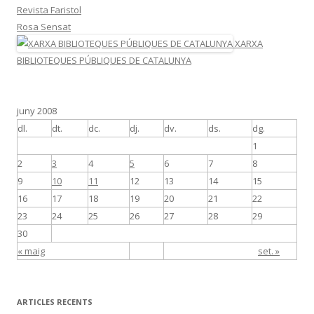
Revista Faristol
Rosa Sensat
XARXA
BIBLIOTEQUES PÚBLIQUES DE CATALUNYA
juny 2008
dl.
dt.
dc.
dj.
dv.
ds.
dg.
1
2
3
4
5
6
7
8
9
10
11
12
13
14
15
16
17
18
19
20
21
22
23
24
25
26
27
28
29
30
« maig
set. »
ARTICLES RECENTS