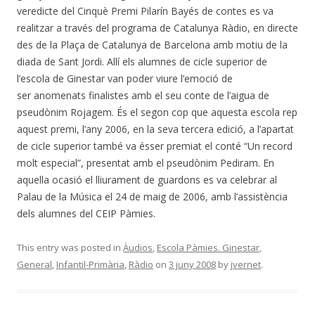
veredicte del Cinquè Premi Pilarín Bayés de contes es va
realitzar a través del programa de Catalunya Ràdio, en directe
des de la Plaça de Catalunya de Barcelona amb motiu de la
diada de Sant Jordi. Allí els alumnes de cicle superior de
l’escola de Ginestar van poder viure l’emoció de
ser anomenats finalistes amb el seu conte de l’aigua de
pseudònim Rojagem. És el segon cop que aquesta escola rep
aquest premi, l’any 2006, en la seva tercera edició, a l’apartat
de cicle superior també va ésser premiat el conté “Un record
molt especial”, presentat amb el pseudònim Pediram. En
aquella ocasió el lliurament de guardons es va celebrar al
Palau de la Música el 24 de maig de 2006, amb l’assistència
dels alumnes del CEIP Pàmies.
This entry was posted in
Àudios
,
Escola Pàmies. Ginestar
,
General
,
Infantil-Primària
,
Ràdio
on
3 juny 2008
by
jvernet
.