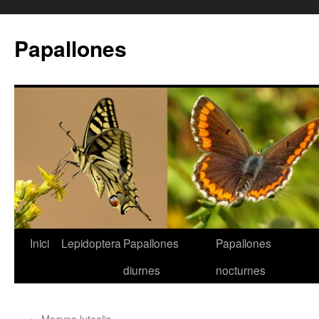
Papallones
Inici
Lepidoptera
Papallones
Papallones
Vés
diurnes
nocturnes
al
contingut
←
Mecyna lutealis