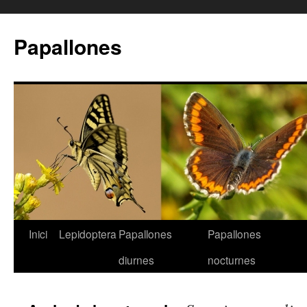
Papallones
Inici
Lepidoptera
Papallones
Papallones
Vés
diurnes
nocturnes
al
contingut