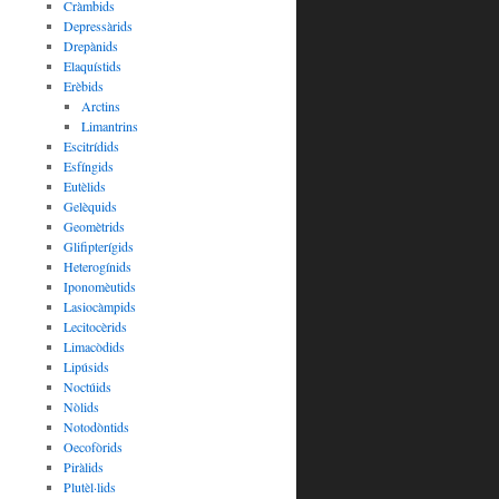
Cràmbids
Depressàrids
Drepànids
Elaquístids
Erèbids
Arctins
Limantrins
Escitrídids
Esfíngids
Eutèlids
Gelèquids
Geomètrids
Glifipterígids
Heterogínids
Iponomèutids
Lasiocàmpids
Lecitocèrids
Limacòdids
Lipúsids
Noctúids
Nòlids
Notodòntids
Oecofòrids
Piràlids
Plutèl·lids