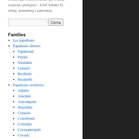
respecta i protegeix". Jordi Sabater Pi,
etòleg, primatòleg i naturalista.
Famílies
Les papallones
Papallones diurnes
Papiliònids
Pièrids
Nimfàlids
Licènids
Riodínids
Hespèrids
Papallones nocturnes
Adèlids
Alucítids
Autostíquids
Bracòdids
Càstnids
Coleofòrids
Corèutids
Cosmopterígids
Còssids