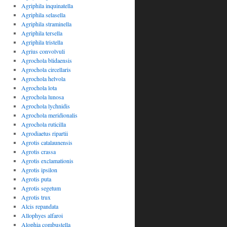
Agriphila inquinatella
Agriphila selasella
Agriphila straminella
Agriphila tersella
Agriphila tristella
Agrius convolvuli
Agrochola blidaensis
Agrochola circellaris
Agrochola helvola
Agrochola lota
Agrochola lunosa
Agrochola lychnidis
Agrochola meridionalis
Agrochola ruticilla
Agrodiaetus ripartii
Agrotis catalaunensis
Agrotis crassa
Agrotis exclamationis
Agrotis ipsilon
Agrotis puta
Agrotis segetum
Agrotis trux
Alcis repandata
Allophyes alfaroi
Alophia combustella