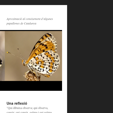
Aproximació al coneixement d’algunes
papallones de Catalunya
Una reflexió
"Qui dibuixa observa; qui observa,
coneix; qui coneix, estima i qui estima,