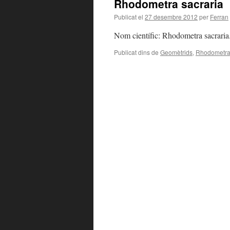
Rhodometra sacraria
Publicat el
27 desembre 2012
per
Ferran
Nom científic: Rhodometra sacraria
Publicat dins de
Geomètrids
,
Rhodometra 