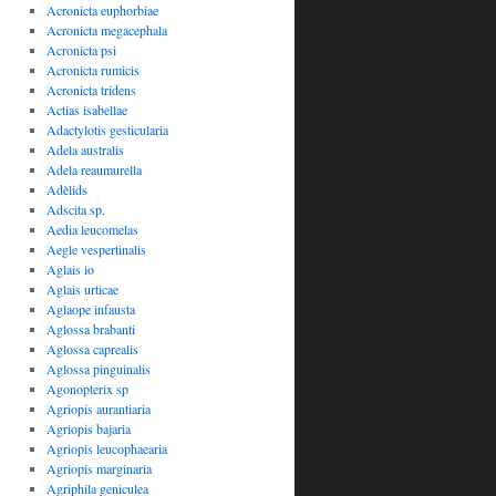
Acronicta euphorbiae
Acronicta megacephala
Acronicta psi
Acronicta rumicis
Acronicta tridens
Actias isabellae
Adactylotis gesticularia
Adela australis
Adela reaumurella
Adèlids
Adscita sp.
Aedia leucomelas
Aegle vespertinalis
Aglais io
Aglais urticae
Aglaope infausta
Aglossa brabanti
Aglossa caprealis
Aglossa pinguinalis
Agonopterix sp
Agriopis aurantiaria
Agriopis bajaria
Agriopis leucophaearia
Agriopis marginaria
Agriphila geniculea