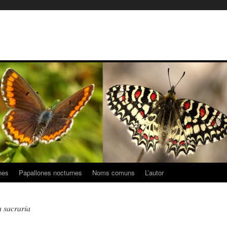
nes
Papallones nocturnes
Noms comuns
L’autor
 sacraria