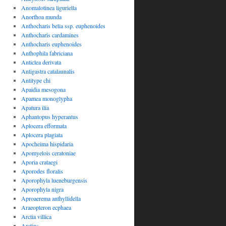
Anomalotinea liguriella
Anorthoa munda
Anthocharis belia ssp. euphenoides
Anthocharis cardamines
Anthocharis euphenoides
Anthophila fabriciana
Anticlea derivata
Antigastra catalaunalis
Antitype chi
Apaidia mesogona
Apamea monoglypha
Apatura ilia
Aphantopus hyperantus
Aplocera efformata
Aplocera plagiata
Apocheima hispidaria
Apomyelois ceratoniae
Aporia crataegi
Aporodes floralis
Aporophyla lueneburgensis
Aporophyla nigra
Aproaerema anthyllidella
Araeopteron ecphaea
Arctia villica
Arctins