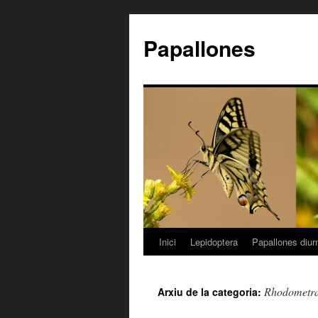
Papallones
Inici
Lepidoptera
Papallones diur
Vés
al
Rhodometra
Arxiu de la categoria:
contingut