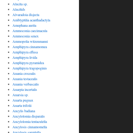
Alucita sp.
Alucítids
Alvaradoia disjecta
Amblyptilia acanthadactyla
Amephana aurita
Ammoconia caecimacula
Ammoconia senex
Ammopolia witzenmanni
Amphipyra cinnamomea
Amphipyra effusa
Amphipyra livida
Amphipyra pyramidea
Amphipyra tragopoginis
Anania crocealis
Anania testacealis
Anania verbascalis
Anarpia incertalis
Anarsia sp.
Anarta pugnax
Anarta trifolii
Ancylis badiana
Ancylolomia disparalis
Ancylolomia tentaculella
Ancylosis cinnamomella
Ancylosis sareptalla