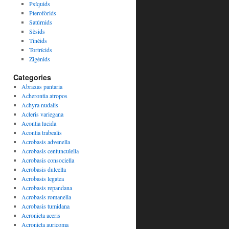
Psíquids
Pterofòrids
Satúrnids
Sèsids
Tinèids
Tortrícids
Zigènids
Categories
Abraxas pantaria
Acherontia atropos
Achyra nudalis
Acleris variegana
Acontia lucida
Acontia trabealis
Acrobasis advenella
Acrobasis centunculella
Acrobasis consociella
Acrobasis dulcella
Acrobasis legatea
Acrobasis repandana
Acrobasis romanella
Acrobasis tumidana
Acronicta aceris
Acronicta auricoma