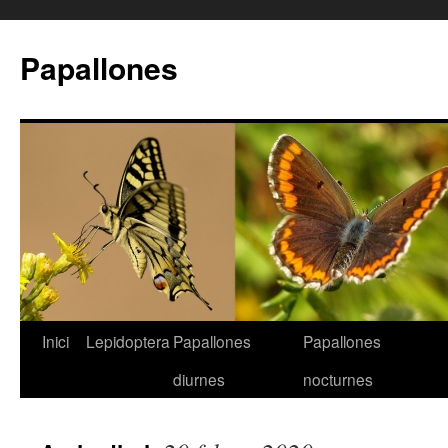
Papallones
Inici
Lepidoptera
Papallones
Papallones
Vés
diurnes
nocturnes
al
contingut