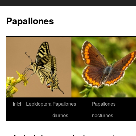
Papallones
Inici
Lepidoptera
Papallones
Papallones
Vés
diurnes
nocturnes
al
contingut