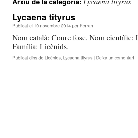
Lycaena tityrus
Arxiu de la categoria:
Lycaena tityrus
Publicat el
10 novembre 2014
per
Ferran
Nom català: Coure fosc. Nom científic: 
Família: Licènids.
Publicat dins de
Licènids
,
Lycaena tityrus
|
Deixa un comentari