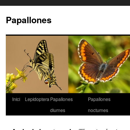
Papallones
Inici
Lepidoptera
Papallones
Papallones
Vés
diurnes
nocturnes
al
contingut