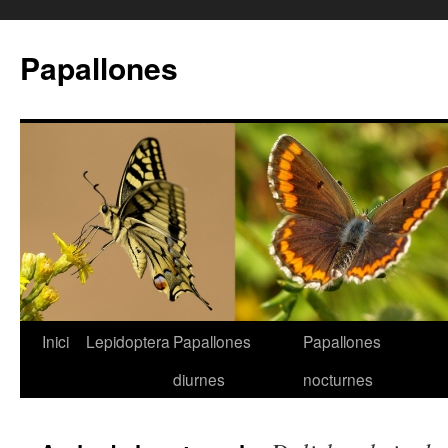
Papallones
Inici
Lepidoptera
Papallones
Papallones
Vés
diurnes
nocturnes
al
contingut