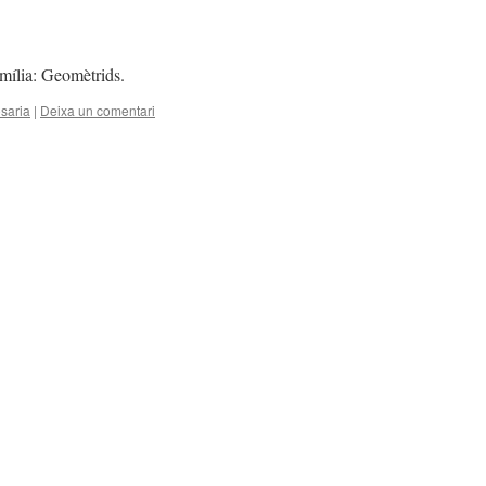
amília: Geomètrids.
osaria
|
Deixa un comentari