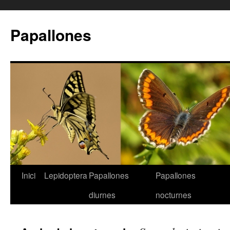
Papallones
Inici
Lepidoptera
Papallones
Papallones
Vés
diurnes
nocturnes
al
contingut