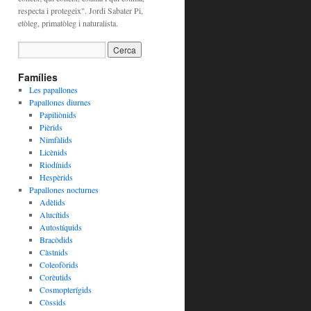
respecta i protegeix". Jordi Sabater Pi,
etòleg, primatòleg i naturalista.
Famílies
Les papallones
Papallones diurnes
Papiliònids
Pièrids
Nimfàlids
Licènids
Riodínids
Hespèrids
Papallones nocturnes
Adèlids
Alucítids
Autostíquids
Bracòdids
Càstnids
Coleofòrids
Corèutids
Cosmopterígids
Còssids