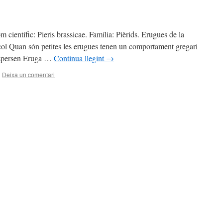
 científic: Pieris brassicae. Família: Pièrids. Erugues de la
 col Quan són petites les erugues tenen un comportament gregari
dispersen Eruga …
Continua llegint
→
|
Deixa un comentari