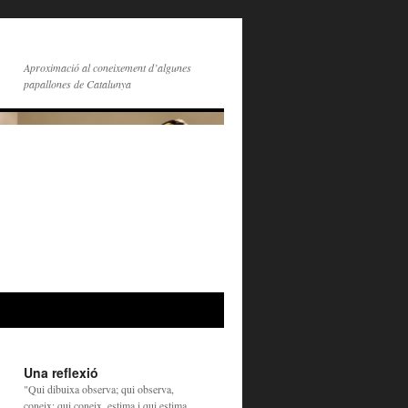
Aproximació al coneixement d’algunes
papallones de Catalunya
Una reflexió
"Qui dibuixa observa; qui observa,
coneix; qui coneix, estima i qui estima,