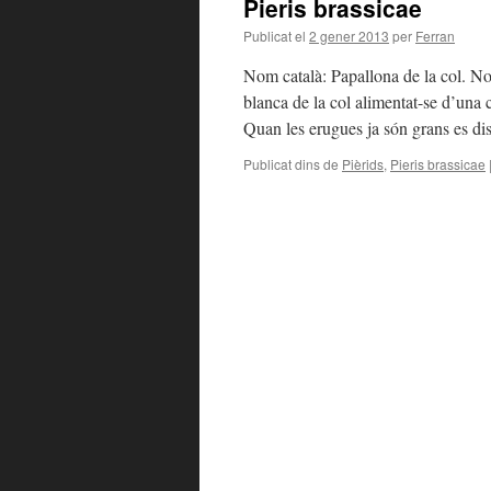
Pieris brassicae
Publicat el
2 gener 2013
per
Ferran
Nom català: Papallona de la col. Nom
blanca de la col alimentat-se d’una
Quan les erugues ja són grans es 
Publicat dins de
Pièrids
,
Pieris brassicae