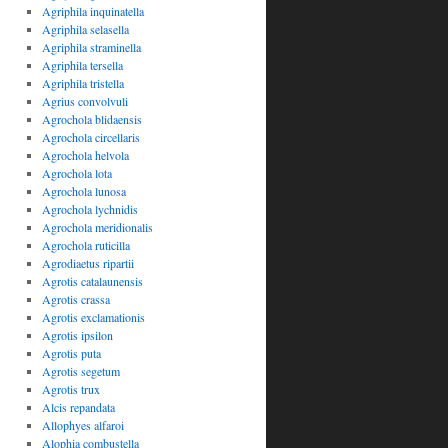
Agriphila inquinatella
Agriphila selasella
Agriphila straminella
Agriphila tersella
Agriphila tristella
Agrius convolvuli
Agrochola blidaensis
Agrochola circellaris
Agrochola helvola
Agrochola lota
Agrochola lunosa
Agrochola lychnidis
Agrochola meridionalis
Agrochola ruticilla
Agrodiaetus ripartii
Agrotis catalaunensis
Agrotis crassa
Agrotis exclamationis
Agrotis ipsilon
Agrotis puta
Agrotis segetum
Agrotis trux
Alcis repandata
Allophyes alfaroi
Alophia combustella