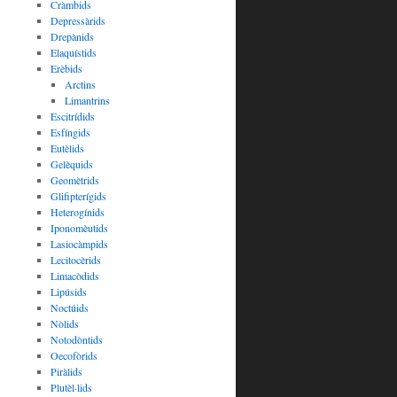
Cràmbids
Depressàrids
Drepànids
Elaquístids
Erèbids
Arctins
Limantrins
Escitrídids
Esfíngids
Eutèlids
Gelèquids
Geomètrids
Glifipterígids
Heterogínids
Iponomèutids
Lasiocàmpids
Lecitocèrids
Limacòdids
Lipúsids
Noctúids
Nòlids
Notodòntids
Oecofòrids
Piràlids
Plutèl·lids