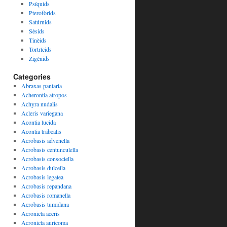
Psíquids
Pterofòrids
Satúrnids
Sèsids
Tinèids
Tortrícids
Zigènids
Categories
Abraxas pantaria
Acherontia atropos
Achyra nudalis
Acleris variegana
Acontia lucida
Acontia trabealis
Acrobasis advenella
Acrobasis centunculella
Acrobasis consociella
Acrobasis dulcella
Acrobasis legatea
Acrobasis repandana
Acrobasis romanella
Acrobasis tumidana
Acronicta aceris
Acronicta auricoma