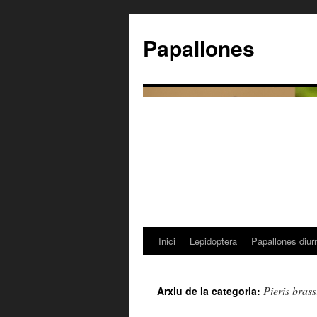
Papallones
Inici
Lepidoptera
Papallones diur
Vés
al
Pieris brass
Arxiu de la categoria:
contingut