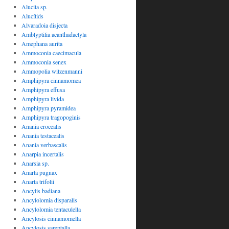
Alucita sp.
Alucítids
Alvaradoia disjecta
Amblyptilia acanthadactyla
Amephana aurita
Ammoconia caecimacula
Ammoconia senex
Ammopolia witzenmanni
Amphipyra cinnamomea
Amphipyra effusa
Amphipyra livida
Amphipyra pyramidea
Amphipyra tragopoginis
Anania crocealis
Anania testacealis
Anania verbascalis
Anarpia incertalis
Anarsia sp.
Anarta pugnax
Anarta trifolii
Ancylis badiana
Ancylolomia disparalis
Ancylolomia tentaculella
Ancylosis cinnamomella
Ancylosis sareptalla