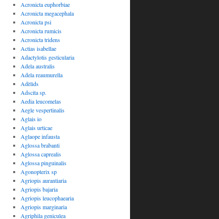
Acronicta euphorbiae
Acronicta megacephala
Acronicta psi
Acronicta rumicis
Acronicta tridens
Actias isabellae
Adactylotis gesticularia
Adela australis
Adela reaumurella
Adèlids
Adscita sp.
Aedia leucomelas
Aegle vespertinalis
Aglais io
Aglais urticae
Aglaope infausta
Aglossa brabanti
Aglossa caprealis
Aglossa pinguinalis
Agonopterix sp
Agriopis aurantiaria
Agriopis bajaria
Agriopis leucophaearia
Agriopis marginaria
Agriphila geniculea