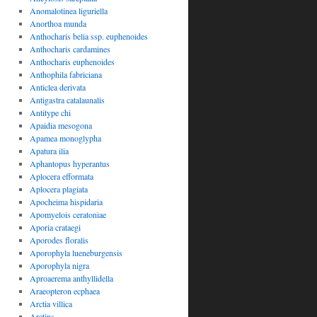
Anomalotinea liguriella
Anorthoa munda
Anthocharis belia ssp. euphenoides
Anthocharis cardamines
Anthocharis euphenoides
Anthophila fabriciana
Anticlea derivata
Antigastra catalaunalis
Antitype chi
Apaidia mesogona
Apamea monoglypha
Apatura ilia
Aphantopus hyperantus
Aplocera efformata
Aplocera plagiata
Apocheima hispidaria
Apomyelois ceratoniae
Aporia crataegi
Aporodes floralis
Aporophyla lueneburgensis
Aporophyla nigra
Aproaerema anthyllidella
Araeopteron ecphaea
Arctia villica
Arctins