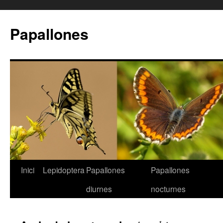
Papallones
Inici
Lepidoptera
Papallones
Papallones
Vés
diurnes
nocturnes
al
contingut