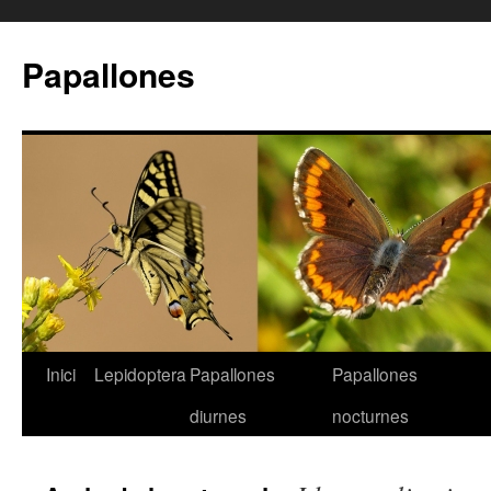
Papallones
Inici
Lepidoptera
Papallones
Papallones
Vés
diurnes
nocturnes
al
contingut