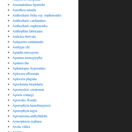
Anomalotinea liguriella
Anorthoa munda
Anthocharis belia ssp. euphenoides
Anthocharis cardamines
Anthocharis euphenoides
Anthophila fabriciana
Anticlea derivata
Antigastra catalaunalis
Antitype chi
Apaidia mesogona
Apamea monoglypha
Apatura ilia
Aphantopus hyperantus
Aplocera efformata
Aplocera plagiata
Apocheima hispidaria
Apomyelois ceratoniae
Aporia crataegi
Aporodes floralis
Aporophyla lueneburgensis
Aporophyla nigra
Aproaerema anthyllidella
Araeopteron ecphaea
Arctia villica
Arctins