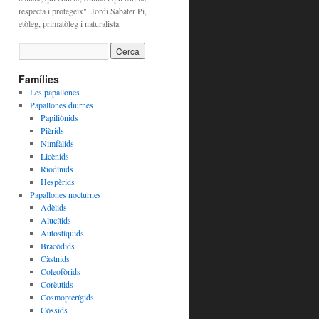
respecta i protegeix". Jordi Sabater Pi,
etòleg, primatòleg i naturalista.
Famílies
Les papallones
Papallones diurnes
Papiliònids
Pièrids
Nimfàlids
Licènids
Riodínids
Hespèrids
Papallones nocturnes
Adèlids
Alucítids
Autostíquids
Bracòdids
Càstnids
Coleofòrids
Corèutids
Cosmopterígids
Còssids