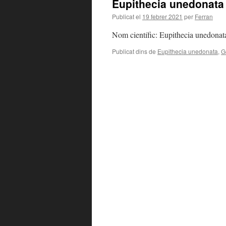
Eupithecia unedonata
Publicat el
19 febrer 2021
per
Ferran
Nom científic: Eupithecia unedonat
Publicat dins de
Eupithecia unedonata
,
G