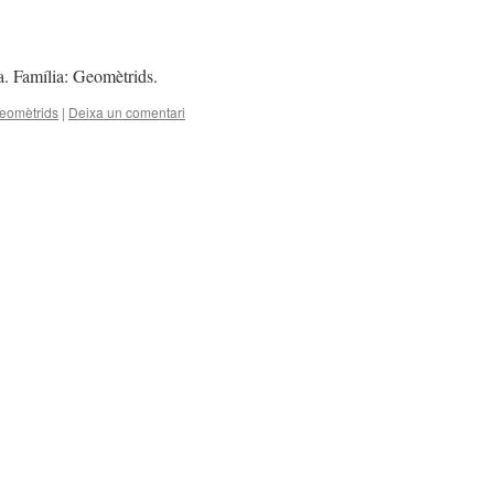
a. Família: Geomètrids.
eomètrids
|
Deixa un comentari