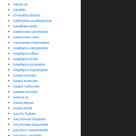
Alucita sp.
Alucítids
Alvaradoia disjecta
Amblyptilia acanthadactyla
Amephana aurita
Ammoconia caecimacula
Ammoconia senex
Ammopolia witzenmanni
Amphipyra cinnamomea
Amphipyra effusa
Amphipyra livida
Amphipyra pyramidea
Amphipyra tragopoginis
Anania crocealis
Anania testacealis
Anania verbascalis
Anarpia incertalis
Anarsia sp.
Anarta pugnax
Anarta trifolii
Ancylis badiana
Ancylolomia disparalis
Ancylolomia tentaculella
Ancylosis cinnamomella
Ancylosis sareptalla