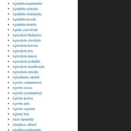
Agriphila inquinatella
Agriphila selasella
Agriphila straminella
Agriphila tersella
Agriphila tristella
Agrius convolvuli
Agrochola blidaensis
Agrochola circellaris
Agrochola helvola
Agrochola lota
Agrochola lunosa
Agrochola lychnidis
Agrochola meridionalis
Agrochola ruticilla
Agrodiaetus ripartii
Agrotis catalaunensis
Agrotis crassa
Agrotis exclamationis
Agrotis ipsilon
Agrotis puta
Agrotis segetum
Agrotis trux
Alcis repandata
Allophyes alfaroi
Alophia combustella