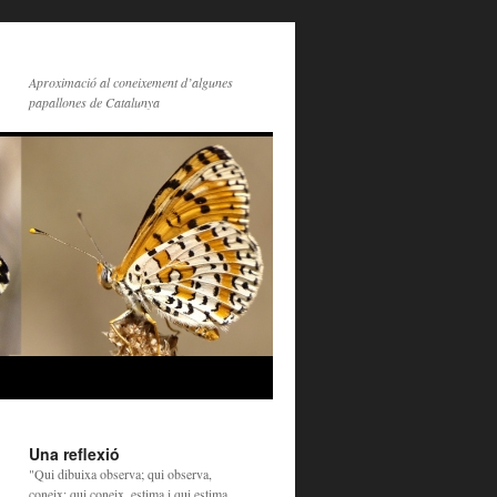
Aproximació al coneixement d’algunes
papallones de Catalunya
Una reflexió
"Qui dibuixa observa; qui observa,
coneix; qui coneix, estima i qui estima,