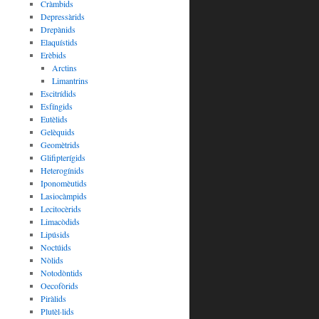
Cràmbids
Depressàrids
Drepànids
Elaquístids
Erèbids
Arctins
Limantrins
Escitrídids
Esfíngids
Eutèlids
Gelèquids
Geomètrids
Glifipterígids
Heterogínids
Iponomèutids
Lasiocàmpids
Lecitocèrids
Limacòdids
Lipúsids
Noctúids
Nòlids
Notodòntids
Oecofòrids
Piràlids
Plutèl·lids