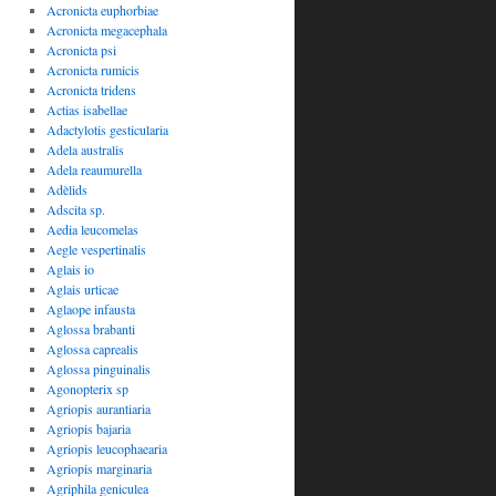
Acronicta euphorbiae
Acronicta megacephala
Acronicta psi
Acronicta rumicis
Acronicta tridens
Actias isabellae
Adactylotis gesticularia
Adela australis
Adela reaumurella
Adèlids
Adscita sp.
Aedia leucomelas
Aegle vespertinalis
Aglais io
Aglais urticae
Aglaope infausta
Aglossa brabanti
Aglossa caprealis
Aglossa pinguinalis
Agonopterix sp
Agriopis aurantiaria
Agriopis bajaria
Agriopis leucophaearia
Agriopis marginaria
Agriphila geniculea