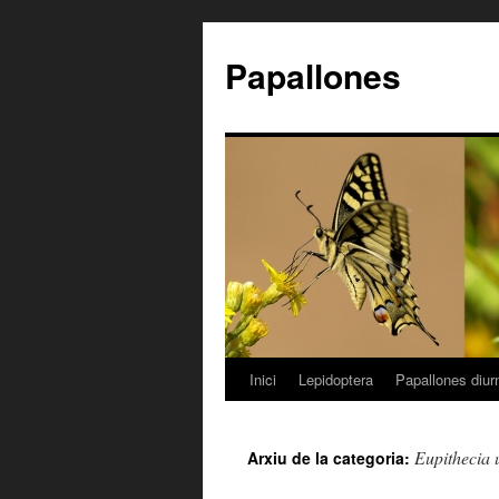
Papallones
Inici
Lepidoptera
Papallones diur
Vés
al
Eupithecia
Arxiu de la categoria:
contingut