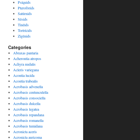
Psíquids
Pterofòrids
Satúrnids
Sèsids
Tinèids
Tortrícids
Zigènids
Categories
Abraxas pantaria
Acherontia atropos
Achyra nudalis
Acleris variegana
Acontia lucida
Acontia trabealis
Acrobasis advenella
Acrobasis centunculella
Acrobasis consociella
Acrobasis dulcella
Acrobasis legatea
Acrobasis repandana
Acrobasis romanella
Acrobasis tumidana
Acronicta aceris
Acronicta auricoma