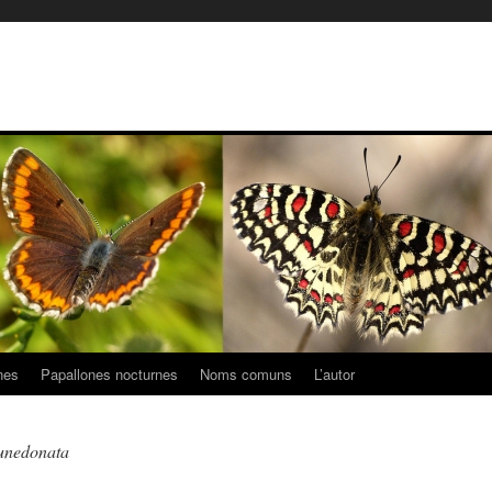
nes
Papallones nocturnes
Noms comuns
L’autor
 unedonata