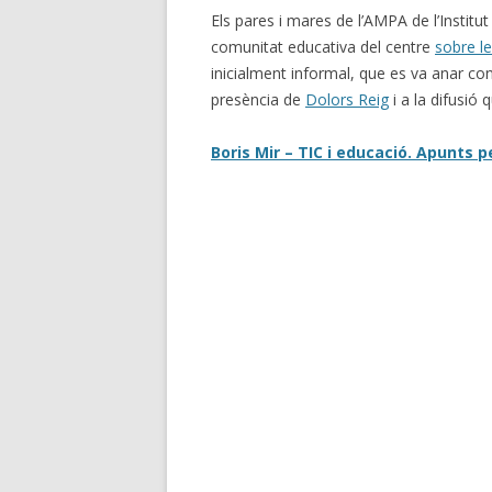
Els pares i mares de l’AMPA de l’Instit
comunitat educativa del centre
sobre le
inicialment informal, que es va anar co
presència de
Dolors Reig
i a la difusió 
Boris Mir – TIC i educació. Apunts p