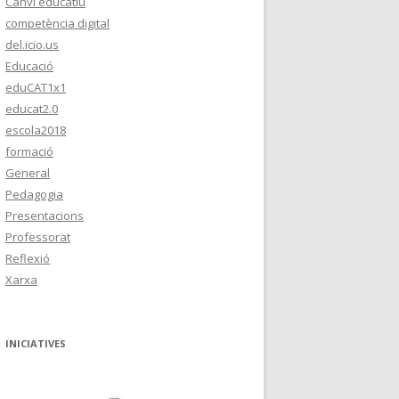
Canvi educatiu
competència digital
del.icio.us
Educació
eduCAT1x1
educat2.0
escola2018
formació
General
Pedagogia
Presentacions
Professorat
Reflexió
Xarxa
INICIATIVES