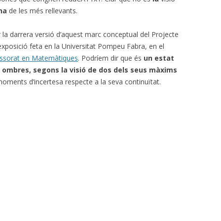
na
de les més rellevants.
r la darrera versió d’aquest marc conceptual del Projecte
xposició feta en la Universitat Pompeu Fabra, en el
essorat en Matemàtiques
. Podríem dir que és
un estat
 i ombres, segons la visió de dos dels seus màxims
oments d’incertesa respecte a la seva continuïtat.