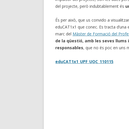
del projecte, però indubtablement és
u
És per això, que us convido a visualitza
eduCAT1x1 que conec. Es tracta d’una e
marc del
Màster de Formació del Prof
de la qüestió, amb les seves llums
responsables
, que no és poc en uns m
eduCAT1x1_UPF_UOC_110115