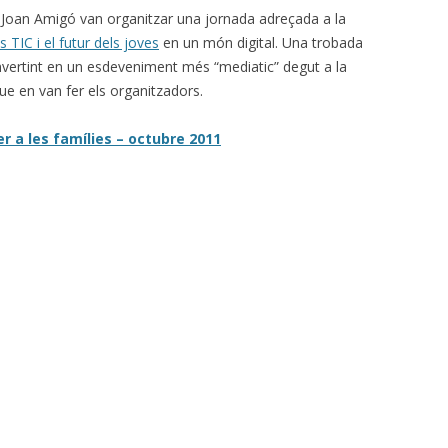
ut Joan Amigó van organitzar una jornada adreçada a la
s TIC i el futur dels joves
en un món digital. Una trobada
nvertint en un esdeveniment més “mediatic” degut a la
que en van fer els organitzadors.
er a les famílies – octubre 2011