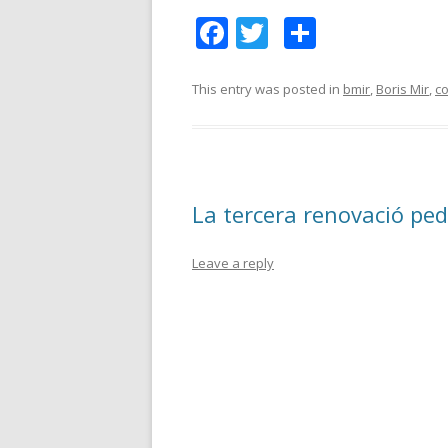
F
T
C
ac
w
o
e
itt
m
This entry was posted in
bmir
,
Boris Mir
,
co
b
er
p
o
ar
o
te
La tercera renovació pe
k
ix
Leave a reply