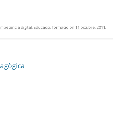
mpetència digital
,
Educació
,
formació
on
11 octubre, 2011
.
dagògica