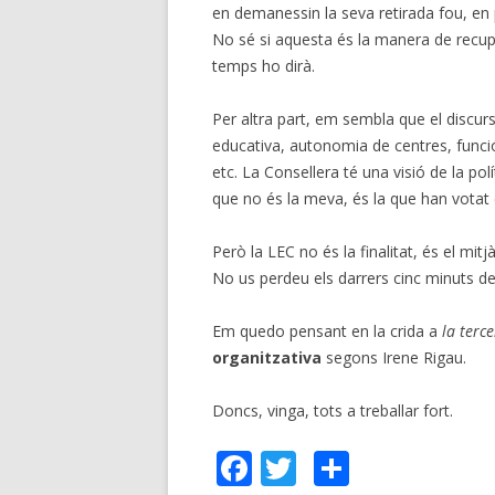
en demanessin la seva retirada fou, en p
No sé si aquesta és la manera de recup
temps ho dirà.
Per altra part, em sembla que el discurs 
educativa, autonomia de centres, funci
etc. La Consellera té una visió de la pol
que no és la meva, és la que han votat 
Però la LEC no és la finalitat, és el mitjà
No us perdeu els darrers cinc minuts del
Em quedo pensant en la crida a
la terc
organitzativa
segons Irene Rigau.
Doncs, vinga, tots a treballar fort.
F
T
C