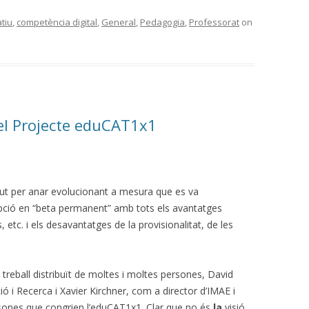
tiu
,
competència digital
,
General
,
Pedagogia
,
Professorat
on
del Projecte eduCAT1x1
ut per anar evolucionant a mesura que es va
pció en “beta permanent” amb tots els avantatges
, etc. i els desavantatges de la provisionalitat, de les
 treball distribuït de moltes i moltes persones, David
ó i Recerca i Xavier Kirchner, com a director d’IMAE i
rsones que congrien l’eduCAT1x1. Clar que no és
la
visió