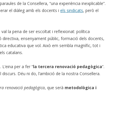
araules de la Consellera, “una experiència inexplicable”.
erar el diàleg amb els docents i
els sindicats
, però el
val la pena de ser escoltat i reflexionat: política
ó directiva, ensenyament públic, formació dels docents,
ítica educativa que vol. Això em sembla magnífic, tot i
els catalans.
. L’eina per a fer “
la tercera renovació pedagògica
“.
 discurs. Déu ni do, l’ambició de la nostra Consellera.
era renovació pedagògica
, que serà
metodològica i