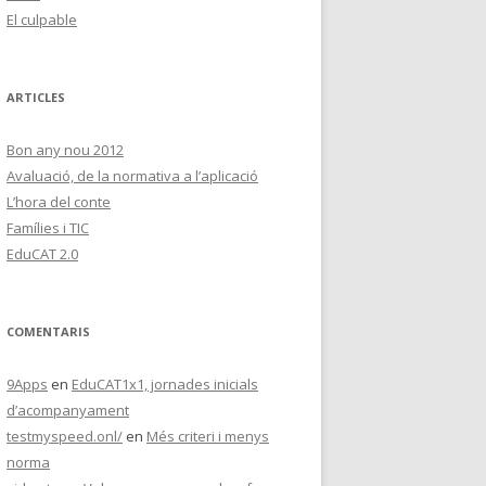
El culpable
ARTICLES
Bon any nou 2012
Avaluació, de la normativa a l’aplicació
L’hora del conte
Famílies i TIC
EduCAT 2.0
COMENTARIS
9Apps
en
EduCAT1x1, jornades inicials
d’acompanyament
testmyspeed.onl/
en
Més criteri i menys
norma