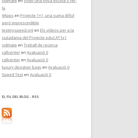
vidmate
en
Voler una nova escola o fer-
la
9Apps
en
Projecte 1×1, una suma difícil
però imprescindible
testmyspeed.onl
en
Els vídeos per a la
ciutadania del Projecte eduCAT1x1
vidmate
en
Treball de recerca
callcenter
en
Avaluació 0
callcenter
en
Avaluació 0
luxury designer bags
en
Avaluació 0
Speed Test
en
Avaluació 0
EL FIL DEL BLOG - RSS