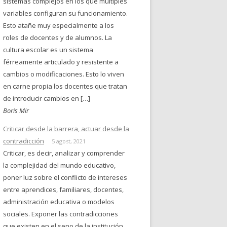
sistemas complejos en los que múltiples
variables configuran su funcionamiento.
Esto atañe muy especialmente a los
roles de docentes y de alumnos. La
cultura escolar es un sistema
férreamente articulado y resistente a
cambios o modificaciones. Esto lo viven
en carne propia los docentes que tratan
de introducir cambios en […]
Boris Mir
Criticar desde la barrera, actuar desde la
contradicción
5 agost, 2021
Criticar, es decir, analizar y comprender
la complejidad del mundo educativo,
poner luz sobre el conflicto de intereses
entre aprendices, familiares, docentes,
administración educativa o modelos
sociales. Exponer las contradicciones
que existen en el seno de la institución