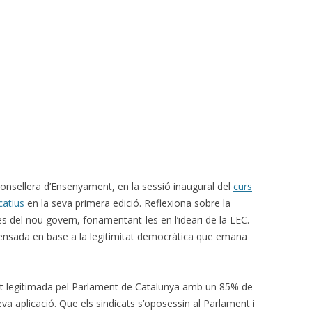
, Consellera d’Ensenyament, en la sessió inaugural del
curs
catius
en la seva primera edició. Reflexiona sobre la
ves del nou govern, fonamentant-les en l’ideari de la LEC.
efensada en base a la legitimitat democràtica que emana
at legitimada pel Parlament de Catalunya amb un 85% de
eva aplicació. Que els sindicats s’oposessin al Parlament i