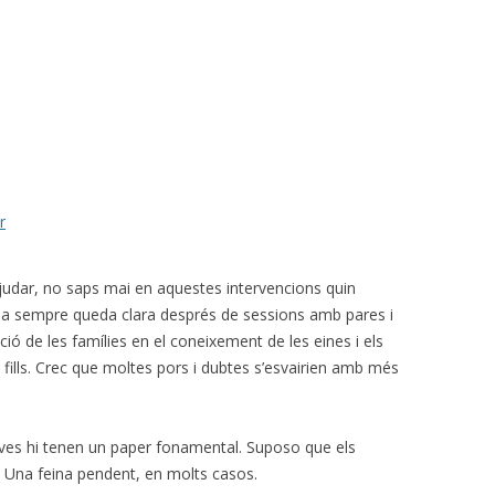
r
ajudar, no saps mai en aquestes intervencions quin
osa sempre queda clara després de sessions amb pares i
ió de les famílies en el coneixement de les eines i els
s fills. Crec que moltes pors i dubtes s’esvairien amb més
tives hi tenen un paper fonamental. Suposo que els
. Una feina pendent, en molts casos.