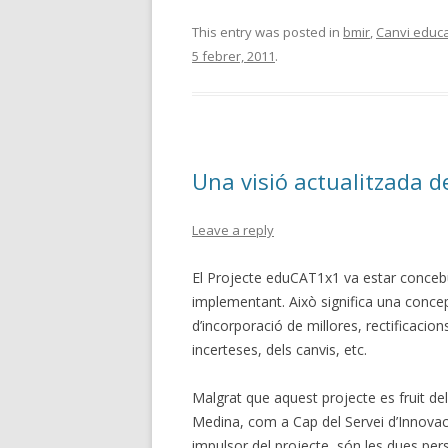
ac
w
o
e
itt
m
This entry was posted in
bmir
,
Canvi educa
5 febrer, 2011
.
b
er
p
o
ar
o
te
k
ix
Una visió actualitzada 
Leave a reply
El Projecte eduCAT1x1 va estar conceb
implementant. Això significa una conce
d’incorporació de millores, rectificacions
incerteses, dels canvis, etc.
Malgrat que aquest projecte es fruit del
Medina, com a Cap del Servei d’Innovaci
impulsor del projecte, són les dues pe