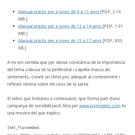
Manual pràctic per a joves de 9 a 11 anys
[PDF, 2.14
MB.]
Manual pràctic per a joves de 12 a 14 anys
[PDF, 1.31
MB.]
Manual pràctic per a joves de 15 a 17 anys
[PDF, 833
KB.]
A mi em sembla que per deixar constància de la importància
del tema s’abusa de la perillositat i s’apel·la massa als
sentiments, creant un clima poc adequat al coneixement i
reflexió serena sobre els usos de la xarxa.
El vídeo que trobareu a continuació, que forma part d’una
campanya de sensibilització feta per
www.protegeles.com
és
una mostra del que explico.
[kml_flashembed