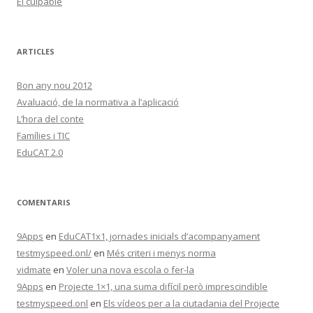
El culpable
ARTICLES
Bon any nou 2012
Avaluació, de la normativa a l’aplicació
L’hora del conte
Famílies i TIC
EduCAT 2.0
COMENTARIS
9Apps
en
EduCAT1x1, jornades inicials d’acompanyament
testmyspeed.onl/
en
Més criteri i menys norma
vidmate
en
Voler una nova escola o fer-la
9Apps
en
Projecte 1×1, una suma difícil però imprescindible
testmyspeed.onl
en
Els vídeos per a la ciutadania del Projecte