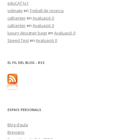
eduCAT1x1
vidmate
en
Treball de recerca
callcenter
en
Avaluació 0
callcenter
en
Avaluació 0
luxury designer bags
en
Avaluació 0
Speed Test
en
Avaluació 0
EL FIL DEL BLOG - RSS
ESPAIS PERSONALS
Blog d’aula
Breviario