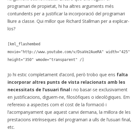
programari de propietat, hi ha altres arguments més
contundents per a justificar la incorporació del programari
lliure a classe. Qui millor que Richard Stallman per a explicar-
los?
[kml_flashembed
movie="http://www.youtube.com/v/DsaVe2AueRA" width="425"
height="350" wmode="transparent" /]
Jo hi estic completament d’acord, però trobo que ens
falta
incorporar altres punts de vista relacionats amb les
necessitats de l’usuari final
i no basar-se exclusivament
en justificacions, diguem-ne, filosòfiques o ideològiques. Em
refereixo a aspectes com el cost de la formació i
l’acompanyament que aquest canvi demana, la millora de les
prestacions intrínseques del programari a ulls de l’usuari final,
etc.