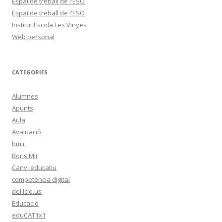
Espai de treball de l'ESO
Espai de treball de l'ESO
Institut Escola Les Vinyes
Web personal
CATEGORIES
Alumnes
Apunts
Aula
Avaluació
bmir
Boris Mir
Canvi educatiu
competència digital
del.icio.us
Educació
eduCAT1x1