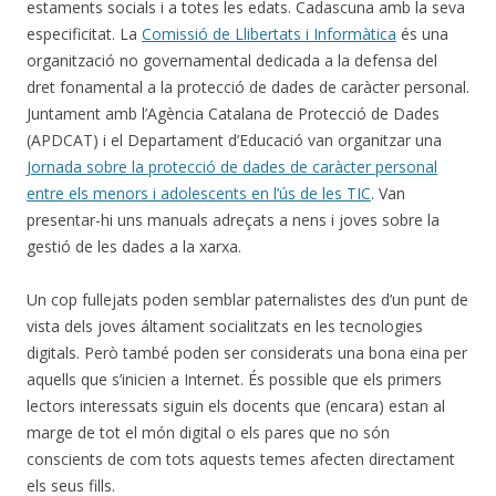
estaments socials i a totes les edats. Cadascuna amb la seva
especificitat. La
Comissió de Llibertats i Informàtica
és una
organització no governamental dedicada a la defensa del
dret fonamental a la protecció de dades de caràcter personal.
Juntament amb l’Agència Catalana de Protecció de Dades
(APDCAT) i el Departament d’Educació van organitzar una
Jornada sobre la protecció de dades de caràcter personal
entre els menors i adolescents en l’ús de les TIC
. Van
presentar-hi uns manuals adreçats a nens i joves sobre la
gestió de les dades a la xarxa.
Un cop fullejats poden semblar paternalistes des d’un punt de
vista dels joves áltament socialitzats en les tecnologies
digitals. Però també poden ser considerats una bona eina per
aquells que s’inicien a Internet. És possible que els primers
lectors interessats siguin els docents que (encara) estan al
marge de tot el món digital o els pares que no són
conscients de com tots aquests temes afecten directament
els seus fills.