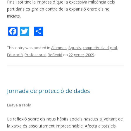
Fins i tot tinc la impressió que la excessiva militància dels
partidaris es gira en contra de la expansió entre els no
iniciats.
F
T
C
ac
w
o
e
itt
m
This entry was posted in
Alumnes
,
Apunts
,
competència digital
,
Educació
,
Professorat
,
Reflexió
on
22 gener, 2009
.
b
er
p
o
ar
o
te
k
ix
Jornada de protecció de dades
Leave a reply
La reflexió sobre els nous hàbits socials nascuts al voltant de
la xarxa és absolutament imprescindible. Afecta a tots els