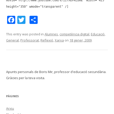
movie="http://www.youtube.com/v/iiTXEFKLbmE" width="425"
height="350" wmode="transparent" /]
F
T
C
ac
w
o
e
itt
m
This entry was posted in
Alumnes
,
competència digital
,
Educació
,
General
,
Professorat
,
Reflexió
,
Xarxa
on
18 gener, 2009
.
b
er
p
o
ar
o
te
k
ix
Apunts personals de Boris Mir, professor d'educació secundària.
Gràcies per la teva visita.
PÀGINES
Arxiu