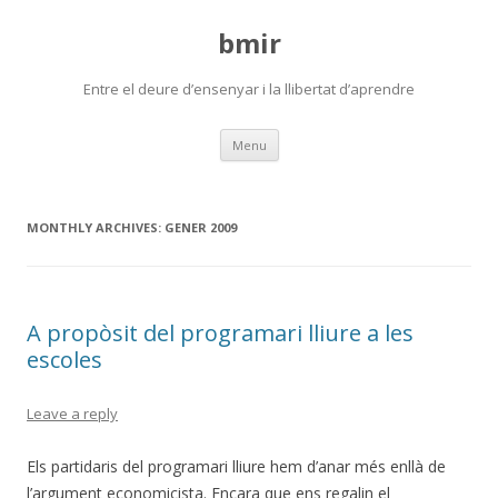
bmir
Entre el deure d’ensenyar i la llibertat d’aprendre
Skip
Menu
to
content
MONTHLY ARCHIVES:
GENER 2009
A propòsit del programari lliure a les
escoles
Leave a reply
Els partidaris del programari lliure hem d’anar més enllà de
l’argument economicista. Encara que ens regalin el