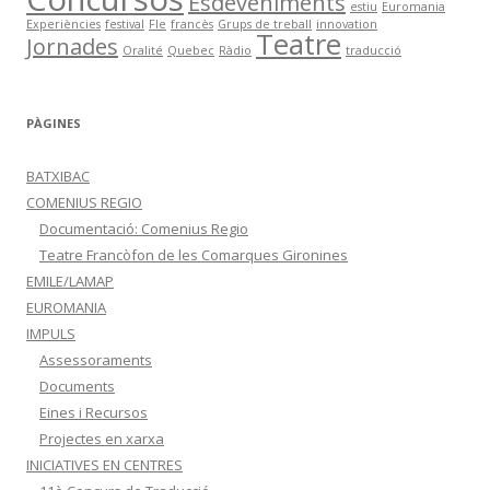
Esdeveniments
estiu
Euromania
Experiències
festival
Fle
francès
Grups de treball
innovation
Teatre
Jornades
Oralité
Quebec
Ràdio
traducció
PÀGINES
BATXIBAC
COMENIUS REGIO
Documentació: Comenius Regio
Teatre Francòfon de les Comarques Gironines
EMILE/LAMAP
EUROMANIA
IMPULS
Assessoraments
Documents
Eines i Recursos
Projectes en xarxa
INICIATIVES EN CENTRES