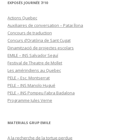
EXPOSÉS JOURNÉE 7/10
Actions Quebec
Auxiliaires de conversation – Patai Ïlona
Concours de traduction
Concurs d’Oratòria de Sant Cugat
Dinamització de projectes escolars
EMILE – INS Salvador Seguí
Festival de Theatre de Mollet
Les amérindiens au Quebec
PELE – Esc. Montserrat
PELE – INS Manolo Hugué
PELE – INS Pompeu Fabra Badalona
Programme Jules Verne
MATERIALS GRUP EMILE
A la recherche de la tortue perdue