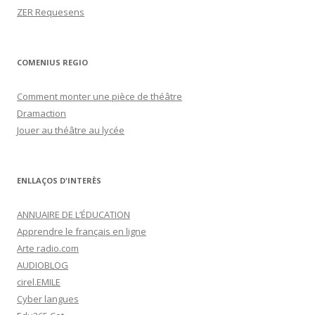
ZER Requesens
COMENIUS REGIO
Comment monter une pièce de théâtre
Dramaction
Jouer au théâtre au lycée
ENLLAÇOS D'INTERÈS
ANNUAIRE DE L’ÉDUCATION
Apprendre le français en ligne
Arte radio.com
AUDIOBLOG
cirel.EMILE
Cyber langues