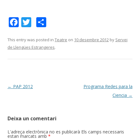
F
T
C
ac
w
o
e
itt
m
This entry was posted in
Teatre
on
10 desembre 2012
by
Servei
de Llengües Estrangeres
.
b
er
p
o
ar
o
te
k
ix
Post
←
PAP 2012
Programa Redes para la
navigation
Ciencia
→
Deixa un comentari
L'adreça electrònica no es publicarà
Els camps necessaris
estan marcats amb
*