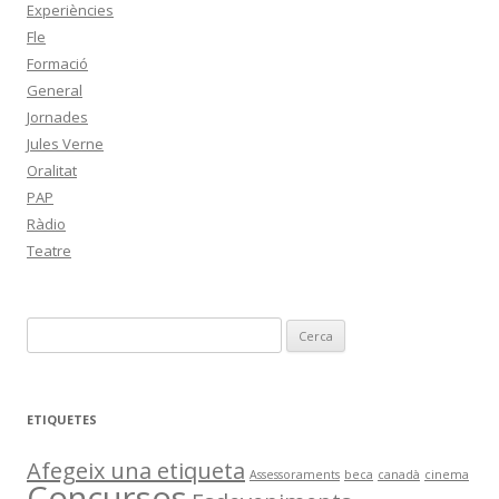
Experiències
Fle
Formació
General
Jornades
Jules Verne
Oralitat
PAP
Ràdio
Teatre
C
e
r
c
ETIQUETES
a
:
Afegeix una etiqueta
Assessoraments
beca
canadà
cinema
Concursos