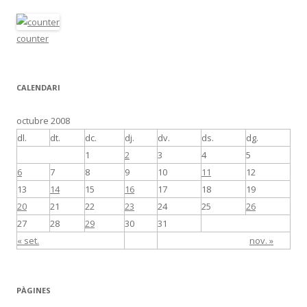
counter
CALENDARI
octubre 2008
dl.
dt.
dc.
dj.
dv.
ds.
dg.
1
2
3
4
5
6
7
8
9
10
11
12
13
14
15
16
17
18
19
20
21
22
23
24
25
26
27
28
29
30
31
« set.
nov. »
PÀGINES