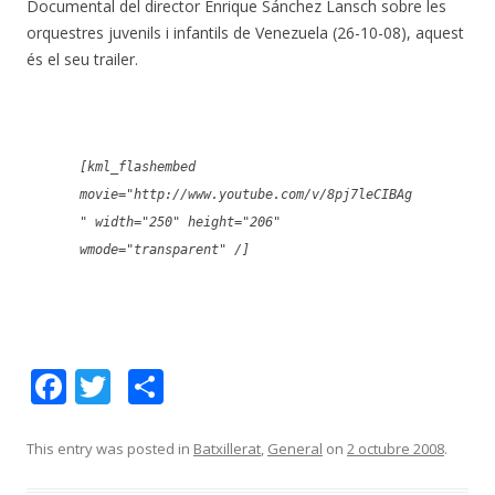
Documental del director Enrique Sánchez Lansch sobre les
orquestres juvenils i infantils de Venezuela (26-10-08), aquest
és el seu trailer.
[kml_flashembed
movie="http://www.youtube.com/v/8pj7leCIBAg
" width="250" height="206"
wmode="transparent" /]
F
T
C
ac
w
o
e
itt
m
This entry was posted in
Batxillerat
,
General
on
2 octubre 2008
.
b
er
p