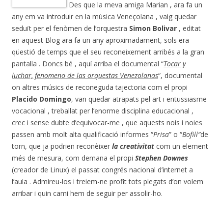
Des que la meva amiga Marian , ara fa un
any em va introduir en la música Veneçolana , vaig quedar
seduït per el fenòmen de l’orquestra
Simon Bolivar
, editat
en aquest Blog ara fa un any aproximadament, sols era
qüestió de temps que el seu reconeixement arribés a la gran
pantalla . Doncs bé , aquí arriba el documental “
Tocar y
luchar, fenomeno de las orquestas Venezolanas
“, documental
on altres músics de reconeguda tajectoria com el propi
Placido Domingo
, van quedar atrapats pel art i entussiasme
vocacional , treballat per l’enorme disciplina educacional ,
crec i sense dubte d’equivocar-me , que aquests nois i noies
passen amb molt alta qualificació informes “
Prisa
” o “
Bofill”
de
torn, que ja podrien reconèixer
la creativitat
com un element
més de mesura, com demana el propi
Stephen Downes
(creador de Linux) el passat congrés nacional d’internet a
l’aula . Admireu-los i treiem-ne profit tots plegats d’on volem
arribar i quin cami hem de seguir per assolir-ho.