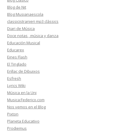
Blog Clasico
Blog de Nit
Blog Musianaescola
classicistranieri mp3 clàssics
Diari de Música
Doce notas , música y danza
Educación Musical
Educarex
Eines Flash
El Tinglado
Enllaç de Dibuixos
Esfresh
Lyrics Wiki
Música en la Uni
Musica:Federico.com
Nos vemos en el Blog
Pixton
Planeta Educativo
Prodiemus