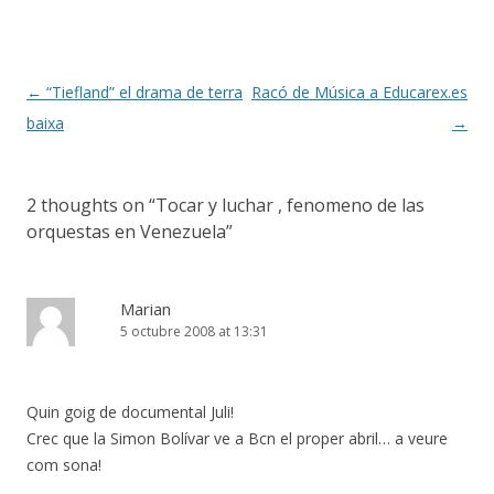
o
ar
o
te
k
ix
Post
←
“Tiefland” el drama de terra
Racó de Música a Educarex.es
navigation
baixa
→
2 thoughts on “
Tocar y luchar , fenomeno de las
orquestas en Venezuela
”
Marian
5 octubre 2008 at 13:31
Quin goig de documental Juli!
Crec que la Simon Bolívar ve a Bcn el proper abril… a veure
com sona!