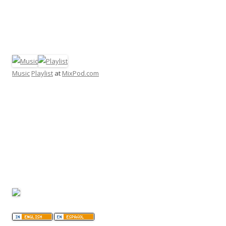
Music
Playlist
at
MixPod.com