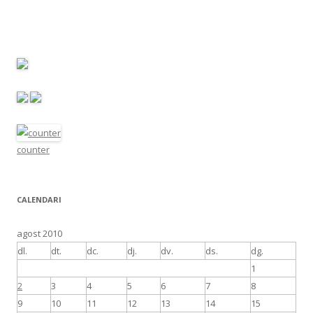
counter
CALENDARI
agost 2010
dl.
dt.
dc.
dj.
dv.
ds.
dg.
1
2
3
4
5
6
7
8
9
10
11
12
13
14
15