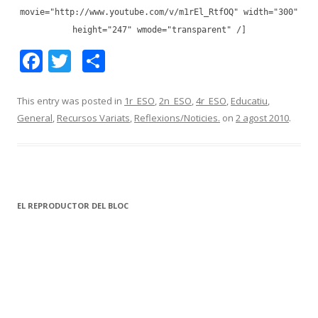
movie="http://www.youtube.com/v/m1rEl_RtfOQ" width="300"
height="247" wmode="transparent" /]
F
T
C
ac
w
o
e
itt
m
This entry was posted in
1r_ESO
,
2n_ESO
,
4r_ESO
,
Educatiu
,
General
,
Recursos Variats
,
Reflexions/Noticies.
on
2 agost 2010
.
b
er
p
o
ar
o
te
k
ix
EL REPRODUCTOR DEL BLOC