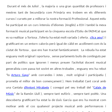
Durant el més de Juliol , la majoria o una gran quantitat de professors i
mestres tant de Secundària com Primària ens trobem en els diferents
cursos i cursets per a millorar la nostra formació Professional. Aquest estiu
he participat en un curs intensiu d’idiomes (Anglès) a EOI i també la meva
formació musical participant en la cinquena escola d’Estiu de l’AEMCat que
es va realitzar a Tortosa , l’oferta ha estat molt variada ( oferta ,
clica aquí
) i
gratificant en un entorn calorós però igual de càlid en acolliment com és la
ciutat de Tortosa , que ens han tractat fantàsticament.
La rebuda ha estat
enguany molt original i oportuna , sense parlaments buits de continguts per
part de polítics que ignoren i menys preuen l’activitat docent musical
generalista com passa tot sovint en altres trobades , enguany ens ha rebut
“lo
Arturo Gaya
” amb corrandes i Jotes , molt original i participatiu (
prometia el millor de bon començament ). Hem treballat Cant coral amb
una Cantata
d’Antoni Miralpeix
( conegut pel seu treball del “
Calaix de
Músic
” de la Ramón Llull ), sempre tant eufòric , sempre tant poètic. Una
descoberta gratificant ha estat la de Lluís Garcia que ens ha mostrat com
motivar amb el cos qualsevol projecte musical amb performances i