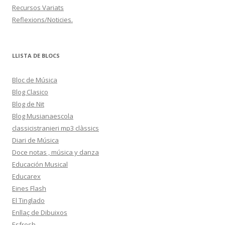
Recursos Variats
Reflexions/Noticies.
LLISTA DE BLOCS
Bloc de Música
Blog Clasico
Blog de Nit
Blog Musianaescola
classicistranieri mp3 clàssics
Diari de Música
Doce notas , música y danza
Educación Musical
Educarex
Eines Flash
El Tinglado
Enllaç de Dibuixos
Esfresh