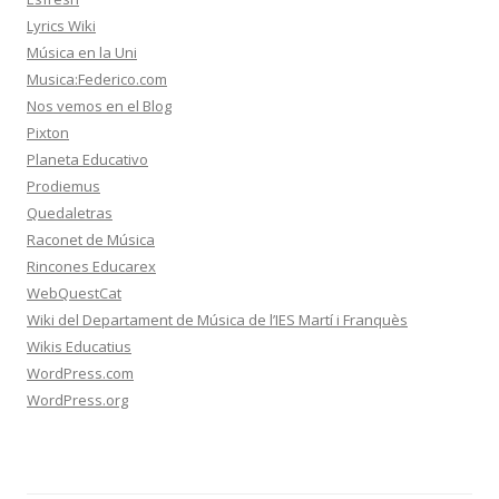
Lyrics Wiki
Música en la Uni
Musica:Federico.com
Nos vemos en el Blog
Pixton
Planeta Educativo
Prodiemus
Quedaletras
Raconet de Música
Rincones Educarex
WebQuestCat
Wiki del Departament de Música de l’IES Martí i Franquès
Wikis Educatius
WordPress.com
WordPress.org