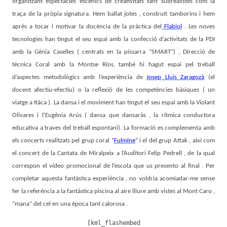
organitzant espectacles escènics de creativitats tant subrealistes com la
traça de la pròpia signatura. Hem ballat jotes , construït tamborins i hem
après a tocar i motivar la docència de la pràctica del
Flabiol
. Les noves
tecnologies han tingut el seu espai amb la confecció d’activitats de la PDI
amb la Gènia Caselles ( centrats en la pissarra “SMART”) , Direcció de
tècnica Coral amb la Montse Rios, també hi hagut espai pel treball
d’aspectes metodològics amb l’experiència de
Josep Lluís Zaragozà
(el
docent afectiu-efectiu) o la reflexió de les competències bàsiques ( un
viatge a Itàca ). La dansa i el moviment han tingut el seu espai amb la Violant
Olivares i l’Eugènia Arús ( dansa que dansaràs , la rítmica conductora
educativa a traves del treball espontani). La formació es complementa amb
els concerts realitzats pel grup coral “
Fulmine
” i el del grup Attak , així com
el concert de la Cantata de Miralpeix a l’Auditori Felip Pedrell , de la qual
correspon el vídeo promocional de l’escola que us presento al final . Per
completar aquesta fantàstica experiència , no voldria acomiadar-me sense
fer la referència a la fantàstica piscina al aire lliure amb vistes al Mont Caro ,
“mana” del cel en una època tant calorosa .
[kml_flashembed