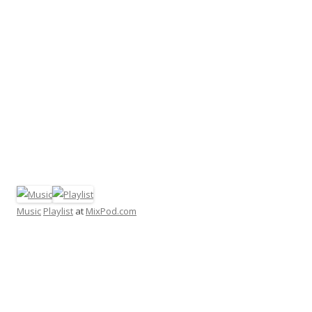
Music
Playlist
at
MixPod.com