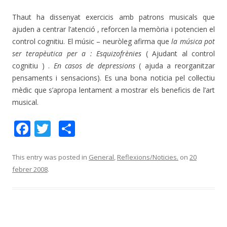
Thaut ha dissenyat exercicis amb patrons musicals que
ajuden a centrar l’atenció , reforcen la memòria i potencien el
control cognitiu. El músic – neuròleg afirma que
la música pot
ser terapèutica per a : Esquizofrènies
( Ajudant al control
cognitiu ) .
En casos de depressions
( ajuda a reorganitzar
pensaments i sensacions). Es una bona noticia pel col·lectiu
mèdic que s’apropa lentament a mostrar els beneficis de l’art
musical.
F
T
C
ac
w
o
e
itt
m
This entry was posted in
General
,
Reflexions/Noticies.
on
20
febrer 2008
.
b
er
p
o
ar
o
te
k
ix