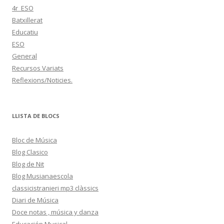
4r_ESO
Batxillerat
Educatiu
ESO
General
Recursos Variats
Reflexions/Noticies.
LLISTA DE BLOCS
Bloc de Música
Blog Clasico
Blog de Nit
Blog Musianaescola
classicistranieri mp3 clàssics
Diari de Música
Doce notas , música y danza