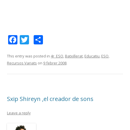
F
T
C
ac
w
o
e
itt
m
This entry was posted in
4r_ESO
,
Batxillerat
,
Educatiu
,
ESO
,
Recursos Variats
on
9 febrer 2008
.
b
er
p
o
ar
o
te
k
ix
Sxip Shireyn ,el creador de sons
Leave a reply