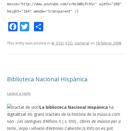
movie="http://www.youtube.com/v/WiSW6LPchSc" width="200"
height="164" wmode="transparent" /]
F
T
C
ac
w
o
e
itt
m
This entry was posted in
4r_ESO
,
ESO
,
General
on
18 febrer 2008
.
b
er
p
o
ar
o
te
Biblioteca Nacional Hispànica
k
ix
Leave a reply
La biblioteca Nacional Hispànica
ha
digitalitzat els grans tractats de la història de la música com
són :
Les cantigues
d’Alfons X ( s. XIII) ,
Obres de música per a
tecla , arpa i vihuela
d’Antonio Cabezón (s.XVI) on es pot