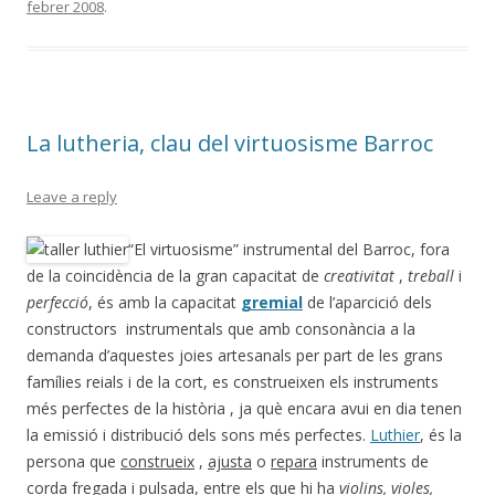
febrer 2008
.
b
er
p
o
ar
o
te
k
ix
La lutheria, clau del virtuosisme Barroc
Leave a reply
“El virtuosisme” instrumental del Barroc, fora
de la coincidència de la gran capacitat de
creativitat
,
treball
i
perfecció
, és amb la capacitat
gremial
de l’aparcició dels
constructors instrumentals que amb consonància a la
demanda d’aquestes joies artesanals per part de les grans
famílies reials i de la cort, es construeixen els instruments
més perfectes de la història , ja què encara avui en dia tenen
la emissió i distribució dels sons més perfectes.
Luthier
, és la
persona que
construeix
,
ajusta
o
repara
instruments de
corda fregada
i
pulsada
, entre els que hi ha
violins, violes,