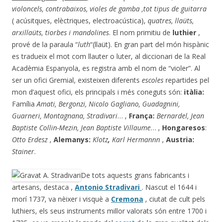
violoncels, contrabaixos, violes de gamba ,tot tipus de guitarra
( acúsitques, elèctriques, electroacústica),
quatres, llaüts,
arxillaüts, tiorbes i mandolines
. El nom primitiu de
luthier
,
prové de la paraula “
luth
“(llaüt). En gran part del món hispànic
es tradueix el mot com llauter o luter, al diccionari de la Real
Acadèmia Espanyola, es registra amb el nom de “violer”. Al
ser un ofici Gremial, existeixen diferents
escoles
repartides pel
mon d’aquest ofici, els principals i més coneguts són:
itàlia:
Família
Amati, Bergonzi, Nicolo Gagliano, Guadagnini,
Guarneri, Montagnana, Stradivari
… ,
França:
Bernardel, Jean
Baptiste Collin-Mezin, Jean Baptiste Villaume
… ,
Hongaresos
:
Otto Erdesz
,
Alemanys:
Klotz
,
Karl Hermannn
,
Austria:
Stainer
.
De tots aquests grans fabricants i
artesans, destaca ,
Antonio Stradivari
. Nascut el 1644 i
morí 1737, va nèixer i visquè a
Cremona
, ciutat de cult pels
luthiers, els seus instruments millor valorats són entre 1700 i