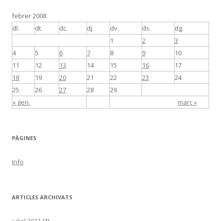
febrer 2008
dl.
dt.
dc.
dj.
dv.
ds.
dg.
1
2
3
4
5
6
7
8
9
10
11
12
13
14
15
16
17
18
19
20
21
22
23
24
25
26
27
28
29
« gen.
març »
PÀGINES
Info
ARTICLES ARCHIVATS