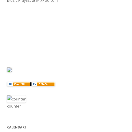
Music
Playlist
at
MixPod.com
counter
CALENDARI