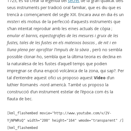
1725, es va crear la legenda del
secret
de la gran qualitat dels
seus instruments per tradició oral familiar, que es diu que es
trencà a començament del segle XIX. Encara avui en dia és un
misteri
els motius de la perfecció d’aquests instruments que
s’han intentat reproduir amb les eïnes actuals de còpia ;
emular el barnis, espectografies de les mesures i gruix de les
fustes, tales de les fustes en els mateixos boscos , de nit i en
lluna plena per aprofitar l’impuls de la sàvia
, però no sembla
possible clonar-ho, sembla que la última teoria es declina en
la naturalesa de les fustes d’aquell temps que podien
impregnar-se d’una erupció volcànica de la zona, qui sap?. Per
tal d’entendre aquest ofici us proposo aquest
Vídeo
d’un
luthier Romanès -nord americà. També us proposo la
construcció d’un instrument estelar de l’època com és la
flauta de bec.
[kml_flashembed movie="http://www.youtube.com/v/2V-
YjNPWRsQ" width="200" height="164" wmode="transparent" /]
[kml_flashembed