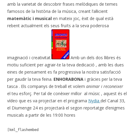
amb la varietat de descobrir frases melòdiques de temes
famosos de la història de la música, creant l’al·licient
matemàtic i musical
en mateix joc, èxit de qual està
rebent actualment els seus fruïts a la seva poderosa
imaginació i creativitat.
Amb un dels dos llibres és
motiu suficient per agrair-te la teva dedicació , amb les dues
eines de pensament es fa progressiva la nostra satisfacció
per gaudir la teva feina.
ENHORABONA
i gràcies per la teva
tasca . Els companys de treball et volem
animar i reconeixer
el teu esforç. Per tal de conèixer millor al músic , aquest és el
vídeo que es va projectar en el programa
Nydia
del Canal 33,
el Diumenge 24 es projectarà el segon reportatge d’enigmes
musicals a partir de les 19:00 hores
[kml_flashembed