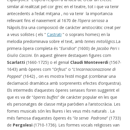
similar al realitzat pel cor grec en el teatre, tot i que va tenir
antecedents a l’edat mitjana , no va tenir la importancia
rellevant fins el naixement al 1670 de
l’òpera seriosa
a
Nàpols.Era una composició de carácter aristocràtic creat per
a veus solístes ( els “
Castrati
“ o soprans homes) en la
melodía predominava sobre el text, amb
temes mitològics
.La
primera òpera completa és “
Euridice
” (1600) de
Jacobo Peri
i
Giulio Caccini
. En aquest gènere destaquen figures com
Scarlatti
(1660-1725) o el genial
Claudi Monteverdi
(1567-
1643) amb òperes com “
Orfeus
” o “
L’incarnacionazzione di
Poppea
” (1642) , on es mostra l’estil mogut (combinar una
declamació dramàtica amb sorprenents efectes d’orquestra).
Els intermedis d’aquestes òperes seriases foren suggerint el
que es va dir “
òperes buffes
” de carácter popular en les que
els personatges de classe mitja paròdien a l’aristocràcia. Les
fomes musicals són les lliures i les veus més naturals . La
més famosa d’aquestes òperes és “
la serva Padrona
” (1733)
de
Pergolesi
(1710-1736). Les formes vocals religioses van