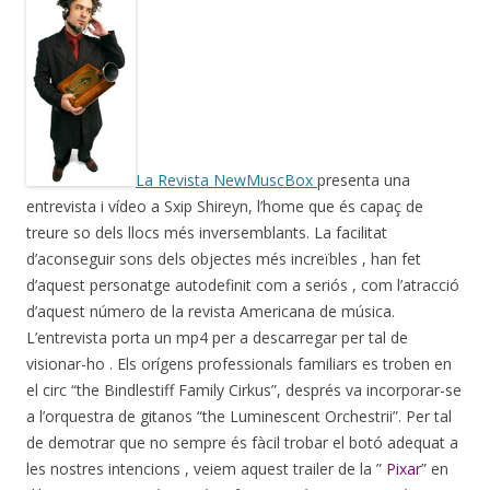
La Revista NewMuscBox
presenta una
entrevista i vídeo a Sxip Shireyn, l’home que és capaç de
treure so dels llocs més inversemblants. La facilitat
d’aconseguir sons dels objectes més increïbles , han fet
d’aquest personatge autodefinit com a seriós , com l’atracció
d’aquest número de la revista Americana de música.
L’entrevista porta un mp4 per a descarregar per tal de
visionar-ho . Els orígens professionals familiars es troben en
el circ “the Bindlestiff Family Cirkus”, després va incorporar-se
a l’orquestra de gitanos “the Luminescent Orchestrii”. Per tal
de demotrar que no sempre és fàcil trobar el botó adequat a
les nostres intencions , veiem aquest trailer de la ”
Pixar
” en