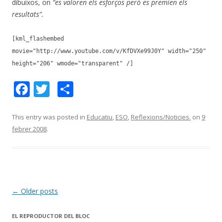
dibuixos, on
“es valoren els esforços però es premien els
resultats”.
[kml_flashembed
movie="http://www.youtube.com/v/KfDVXe99J0Y" width="250"
height="206" wmode="transparent" /]
F
T
C
ac
w
o
e
itt
m
This entry was posted in
Educatiu
,
ESO
,
Reflexions/Noticies.
on
9
febrer 2008
.
b
er
p
o
ar
o
te
k
ix
Post
←
Older posts
navigation
EL REPRODUCTOR DEL BLOC