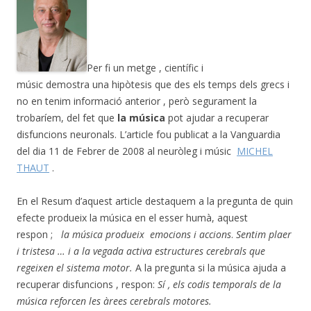
Per fi un metge , científic i
músic demostra una hipòtesis que des els temps dels grecs i
no en tenim informació anterior , però segurament la
trobaríem, del fet que
la música
pot ajudar a recuperar
disfuncions neuronals. L’article fou publicat a la Vanguardia
del dia 11 de Febrer de 2008 al neuròleg i músic
MICHEL
THAUT
.
En el Resum d’aquest article destaquem a la pregunta de quin
efecte produeix la música en el esser humà, aquest
respon ;
la música produeix emocions i accions
.
Sentim plaer
i tristesa … i a la vegada activa estructures cerebrals que
regeixen el sistema motor.
A la pregunta si la música ajuda a
recuperar disfuncions , respon:
Sí , els codis temporals de la
música reforcen les àrees cerebrals motores.