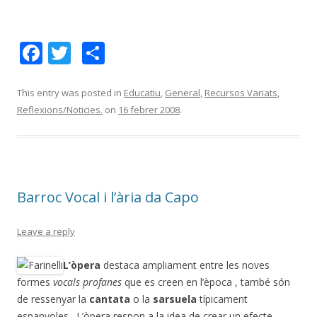
F
T
C
ac
w
o
e
itt
m
This entry was posted in
Educatiu
,
General
,
Recursos Variats
,
Reflexions/Noticies.
on
16 febrer 2008
.
b
er
p
o
ar
o
te
k
ix
Barroc Vocal i l’ària da Capo
Leave a reply
L’òpera
destaca ampliament entre les noves
formes
vocals profanes
que es creen en l’època , també són
de ressenyar la
cantata
o la
sarsuela
típicament
espanyoles. L’òpera respon a la idea de crear un efecte