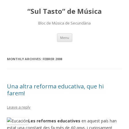
“Sul Tasto” de Música
Bloc de Música de Secundària
Skip
Menu
to
content
MONTHLY ARCHIVES:
FEBRER 2008
Una altra reforma educativa, que hi
farem!
Leave a reply
Les reformes educatives
en aquest país han
estat una constant des fa més de
60 anys
, i curiosament