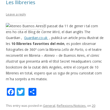
Les llibreries
Leave a reply
El passat dia 11 de gener i tal com
ens ho cita el Blog de
Carme Miró
, el diari anglés The
Guardian ,
Guardian.co.uk
, publicà un article prou il·lustrat de
les
10 llibreries favorites del món
, es poden observar
fotografies de 360º com la llibreria
Lello de Porto
, o el teatre
reconvertit en llibreria –
Ateneo
– de Buenos Aires,
el còmic
il·lustrat
que presenta amb el títol Secret Headquaters comic
bookstore de la ciutat dels Angeles, entre el conjunt de 10
llibreries en total, espero que us sigui de prou curiositat com
m´ha sorprès a mi mateix.
F
T
C
ac
w
o
e
itt
m
This entry was posted in
General
,
Reflexions/Noticies.
on
20