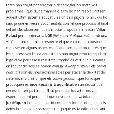
totes han sorgit per arreglar o desarreglar els mateixos
problemes , que d’una manera o altre no han resolt . Potser
aquest últim sistema educatiu és un dels pitjors, o no , qui ho
sap, ja què en veure documentals com el que proposo al final
del article, observem quins motius proposa el ministre
Villar
Palasí
per a ordenar la
LGE
(
llei general d’educació
), amb una
visió un tant optimista respecte el que va passar a posteriori
o potser en alguns aspectes . El que sembla prou clar és que
les successives lleis a aquesta no han tingut prou tranquill·itat
legislativa per assolir resultats , també és cert que els canvis
en l’educació sols es poden avaluar a
llarg termini
i els
canvis
puntuals
són els més aconsellables per
atacar la debilitat
del
sistema, molt millor que els
canvis globals
, que l’únic que
provoquen es
incertesa
i
intraquil·litat
en un sector que
necessita temps i tranquil·litat per a dur-los a terme. Un
especial record per aquell que enyoren la seva infantesa i
justifiquen
la seva educació com la millor de totes, aquí els
deixo la seva o la nostra realitat, ja què es fa difícil amb tant