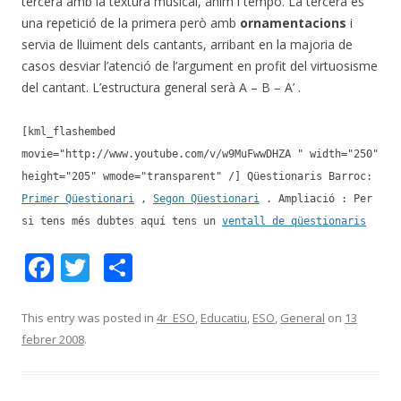
tercera amb la textura musical, ànim i tempo. La tercera és
una repetició de la primera però amb
ornamentacions
i
servia de lluiment dels cantants, arribant en la majoria de
casos desviar l’atenció de l’argument en profit del virtuosisme
del cantant. L’estructura general serà A – B – A’ .
[kml_flashembed
movie="http://www.youtube.com/v/w9MuFwwDHZA " width="250"
height="205" wmode="transparent" /] Qüestionaris Barroc:
Primer Qüestionari
,
Segon Qüestionari
. Ampliació : Per
si tens més dubtes aquí tens un
ventall de qüestionaris
F
T
C
ac
w
o
e
itt
m
This entry was posted in
4r_ESO
,
Educatiu
,
ESO
,
General
on
13
febrer 2008
.
b
er
p
o
ar