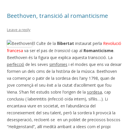
o
te
k
ix
Beethoven, transició al romanticisme
Leave a reply
El Culte de la
llibertat
instaurat perla
Revolució
francesa
va ser el pas de
transició
cap al
Romanticisme
.
Beethoven és la figura que explica aquesta transcició. La
perfecció
de les seves
simfonies
i el modes que ens va deixar
formen un dels cims de la història de la música. Beethoven
va començar o patir de la sordesa des l’any 1798, quan de
jove començà el seu èxit a la ciutat d’acolliment que fou
Viena. S’han fet estudis sobre l’origen de la
sordesa
, cap
conclusiu ( laberintitis (infecció oïda intern), sífilis….). Li
encantava viure en societat, en l’abundància del
reconeixement del seu talent, però la sordera li provocà la
desesperació, recloent-se en un poblet de preciosos boscos
“Heiligenstand”, allí medità arribant a idees com el propi