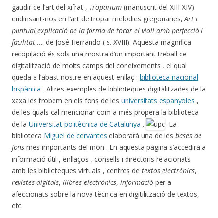
gaudir de l’art del xifrat ,
Troparium
(manuscrit del XIII-XIV)
endinsant-nos en l’art de tropar melodies gregorianes,
Art i
puntual explicació de la forma de tocar el violí amb perfecció i
facilitat
…. de José Herrando ( s. XVIII). Aquesta magnifica
recopilació és sols una mostra d’un important treball de
digitalització de molts camps del coneixements , el qual
queda a l’abast nostre en aquest enllaç :
biblioteca nacional
hispànica
. Altres exemples de biblioteques digitalitzades de la
xaxa les trobem en els fons de les
universitats espanyoles
,
de les quals cal mencionar com a més propera la biblioteca
de la
Universitat politècnica de Catalunya
.
La
biblioteca
Miguel de cervantes
elaborarà una de les
bases de
fons
més importants del món . En aquesta pàgina s’accedirà a
informació útil , enllaços , consells i directoris relacionats
amb les biblioteques virtuals , centres de
textos electrònics
,
revistes digitals
,
llibres electrònics
,
informació
per a
afeccionats sobre la nova tècnica en digitilització de textos,
etc.