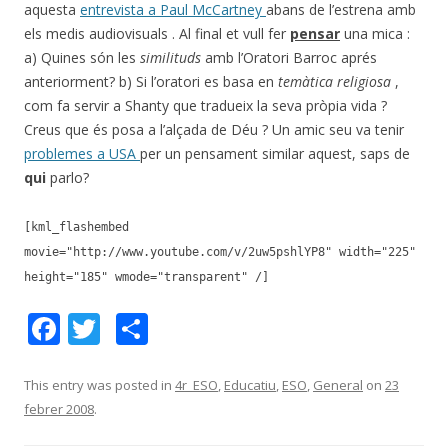
aquesta
entrevista a Paul McCartney
abans de l’estrena amb
els medis audiovisuals . Al final et vull fer
pensar
una mica :
a) Quines són les
similituds
amb l’Oratori Barroc aprés
anteriorment? b) Si l’oratori es basa en
temàtica religiosa
,
com fa servir a Shanty que tradueix la seva pròpia vida ?
Creus que és posa a l’alçada de Déu ? Un amic seu va tenir
problemes a USA
per un pensament similar aquest, saps de
qui
parlo?
[kml_flashembed
movie="http://www.youtube.com/v/2uw5pshlYP8" width="225"
height="185" wmode="transparent" /]
F
T
C
ac
w
o
e
itt
m
This entry was posted in
4r_ESO
,
Educatiu
,
ESO
,
General
on
23
febrer 2008
.
b
er
p