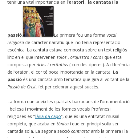
tenir una vital importancia en
l’oratori
,
la cantata
i
la
passió
.
La primera fou una forma
vocal
religiosa
de carácter narratiu que no tenia representació
escènica. La cantata estava composta sobre un text religiós
líric en el que intervenen
solos
,
orquestra i cors
i que esta
composta per
àries i recitatius
( com les òperes). A diferència
de l’oratori, el cor té poca importancia en la cantata.
La
passió
és una cantata amb temàtica que gira al voltant de la
Passió de Crist
, fet per celebrar aquest succès.
La forma que uneix les qualitats barroques de l’ornamentació
, bellesa i moviment de les formes vocals Profanes i
religioses és “
l’ària da capo
“, que és una entitatat musial
completa, que acaba en
tònica
i que en principi solia ser
cantada sola. La segona secció
contrasta
amb la primera i la