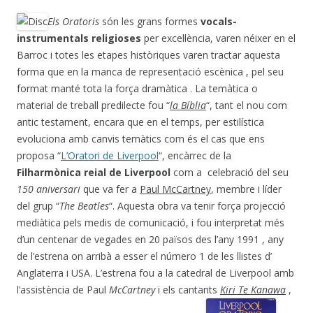
Els Oratoris
són les grans formes
vocals-
instrumentals religioses
per excel·lència, varen néixer en el
Barroc i totes les etapes històriques varen tractar aquesta
forma que en la manca de representació escènica , pel seu
format manté tota la força dramàtica . La temàtica o
material de treball predilecte fou “
la Bíblia
“, tant el nou com
antic testament, encara que en el temps, per estilística
evoluciona amb canvis temàtics com és el cas que ens
proposa “
L’Oratori de Liverpool
“, encàrrec de la
Filharmònica reial de Liverpool
com a celebració del seu
150 aniversari
que va fer a
Paul McCartney
, membre i líder
del grup “
The Beatles
“. Aquesta obra va tenir força projecció
mediàtica pels medis de comunicació, i fou interpretat més
d’un centenar de vegades en 20 països des l’any 1991 , any
de l’estrena on arribà a esser el número 1 de les llistes d’
Anglaterra i USA. L’estrena fou a la catedral de Liverpool amb
l’assistència de Paul
McCartney
i els cantants
Kiri Te Kanawa
,