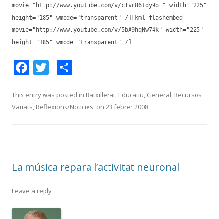
movie="http://www.youtube.com/v/cTvr86tdy9o " width="225"
height="185" wmode="transparent" /]
[kml_flashembed
movie="http://www.youtube.com/v/5bA9hqNw74k" width="225"
height="185" wmode="transparent" /]
F
T
C
ac
w
o
e
itt
m
This entry was posted in
Batxillerat
,
Educatiu
,
General
,
Recursos
Variats
,
Reflexions/Noticies.
on
23 febrer 2008
.
b
er
p
o
ar
o
te
k
ix
La música repara l’activitat neuronal
Leave a reply