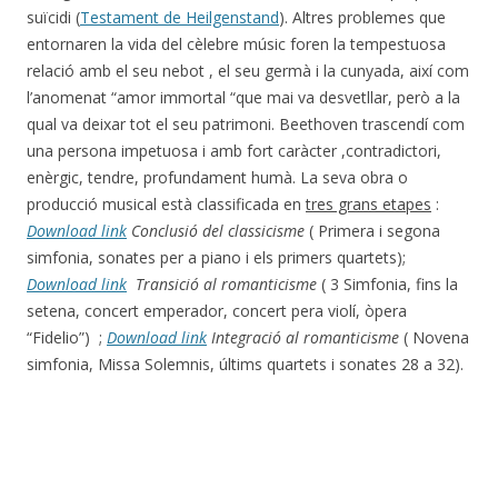
suïcidi (
Testament de Heilgenstand
). Altres problemes que
entornaren la vida del cèlebre músic foren la tempestuosa
relació amb el seu nebot , el seu germà i la cunyada, així com
l’anomenat “amor immortal “que mai va desvetllar, però a la
qual va deixar tot el seu patrimoni. Beethoven trascendí com
una persona impetuosa i amb fort caràcter ,contradictori,
enèrgic, tendre, profundament humà. La seva obra o
producció musical està classificada en
tres grans etapes
:
Download link
Conclusió del classicisme
( Primera i segona
simfonia, sonates per a piano i els primers quartets);
Download link
Transició al romanticisme
( 3 Simfonia, fins la
setena, concert emperador, concert pera violí, òpera
“Fidelio”) ;
Download link
Integració al romanticisme
( Novena
simfonia, Missa Solemnis, últims quartets i sonates 28 a 32).