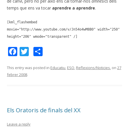
de canvi, però no per això ens cal tornar-nos
amnèsics
dels
temps que ens va tocar
aprendre a aprendre
.
[kml_flashembed
movie="http://www.youtube.com/v/Jn54o4wM8B0" width="250"
height="206" wmode="transparent" /]
F
T
C
ac
w
o
e
itt
m
This entry was posted in
Educatiu
,
ESO
,
Reflexions/Noticies.
on
27
febrer 2008
.
b
er
p
o
ar
o
te
k
ix
Els Oratoris de finals del XX
Leave a reply