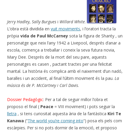
Jerry Hadley
,
Sally Burgues
i
Willard White
.
L’obra està dividida en
vuit moviments
, i l’oratori tracta la
pròpia
vida de Paul McCarney
sota la figura de Shanty , un
personatge que neix l’any 1942 a Livepool, després d’anar a
escola, comença a treballar i coneix la seva futura novia,
Mary Dee. Després de la mort del seu pare, aquests
personatges es casen , pactant tractes per una felicitat
marital. La història és complica amb el naixement d’un nadó,
baralles i un accident, al final l’últim moviment és la pau.
La
música és de P. McCartney i Carl Davis
.
Dossier Pedagògic
: Per a tal de seguir millor l’obra et
proposo el final (
Peace
= VIII moviment) i pots seguir la
lletra
, si tens curiositat aquesta ària de la fantàstica
Kiri Te
Kanawa
(“
The world you’re coming into
“) posa els pels com
escàrpies. Per si no pots dormir de la emoció, et proposo