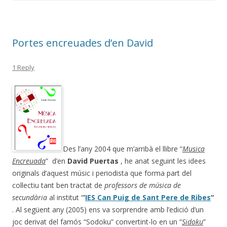
o
ar
o
te
k
ix
Portes encreuades d’en David
1 Reply
Des l’any 2004 que m’arribà el llibre “
Musica
Encreuada
” d’en
David Puertas
, he anat seguint les idees
originals d’aquest músic i periodista que forma part del
col·lectiu tant ben tractat de
professors de música de
secundària
al institut “
’
IES Can Puig de Sant Pere de Ribes
“
. Al següent any (2005) ens va sorprendre amb l’edició d’un
joc derivat del famós “Sodoku” convertint-lo en un “
Sidoku
”