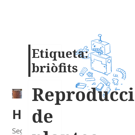
Etiqueta:
briòfits
Reproducci
de
Homeòstasi
Segons