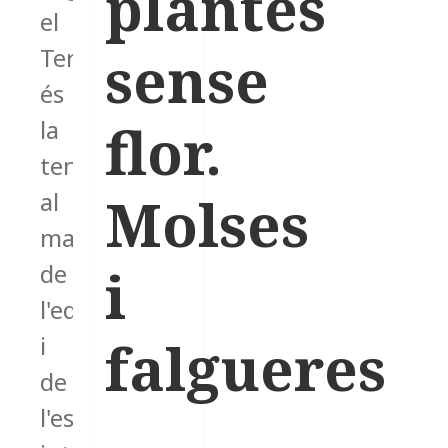
plantes
el
sense
Termcat,
és
flor.
la
tendència
Molses
al
manteniment
i
de
l'equilibri
falgueres
i
de
l'estabilitat