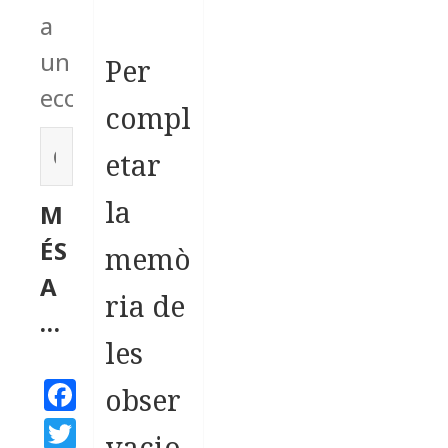
a
un
Per
ecosistema.
compl
C
etar
e
la
M
r
ÉS
c
memò
A
a
ria de
…
:
les
F
obser
a
T
vacio