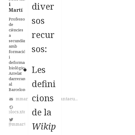
diver
i
Martí
sos
Professor
de
ciències
recur
a
secundària
sos:
amb
formació
i
deformació
Les
biològica.
Arrelat
darrerament
defini
al
Barcelonès
cions
mmartinez@institutsantaeu...
de la
blocs.xtec.cat/homeostasi/
Wikip
@mmart746