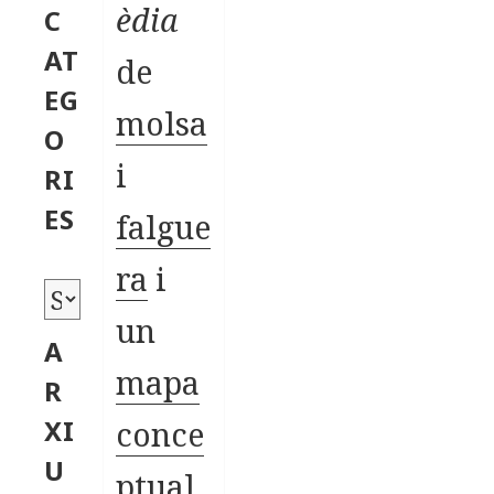
èdia
C
AT
de
EG
molsa
O
i
RI
ES
falgue
ra
i
C
un
a
A
t
mapa
R
e
XI
conce
g
U
ptual