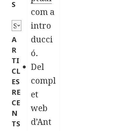
o
S
com a
r
i
intro
A
e
r
ducci
A
s
x
R
ó.
i
TI
Del
u
CL
s
compl
ES
RE
et
CE
web
N
d’Ant
TS