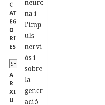
neuro
C
na i
AT
EG
l’
imp
O
uls
RI
nervi
ES
ós
i
C
sobre
a
A
la
t
R
e
gener
XI
g
U
ació