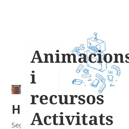
Animacion
i
recursos
Homeòstasi
Activitats
Segons