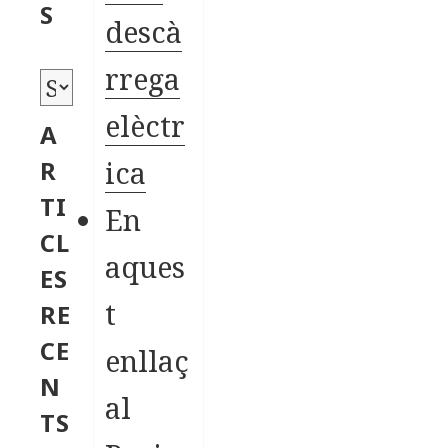
o
S
descà
r
i
rrega
A
e
r
elèctr
A
s
x
ica
R
i
TI
En
u
CL
aques
s
ES
t
RE
CE
enllaç
N
al
TS