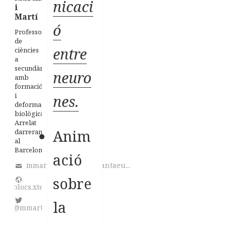
nicaci
i
Martí
ó
Professor
de
entre
ciències
a
secundària
neuro
amb
formació
i
nes.
deformació
biològica.
Arrelat
Anim
darrerament
al
Barcelonès
ació
mmartinez@institutsantaeu...
sobre
blocs.xtec.cat/homeostasi/
la
@mmart746