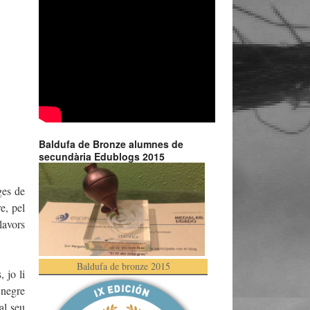
Baldufa de Bronze alumnes de
secundària Edublogs 2015
ges de
e, pel
lavors
Baldufa de bronze 2015
 jo li
 negre
al seu