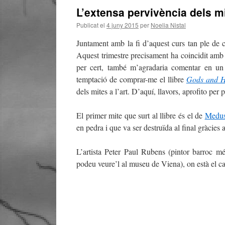
L’extensa pervivència dels mi
Publicat el
4 juny 2015
per
Noelia Nistal
Juntament amb la fi d’aquest curs tan ple de c
Aquest trimestre precisament ha coincidit am
per cert, també m’agradaria comentar en un f
temptació de comprar-me el llibre
Gods and H
dels mites a l’art. D’aquí, llavors, aprofito p
El primer mite que surt al llibre és el de
Medu
en pedra i que va ser destruïda al final gràcies
L’artista Peter Paul Rubens (pintor barroc m
podeu veure’l al museu de Viena), on està el c