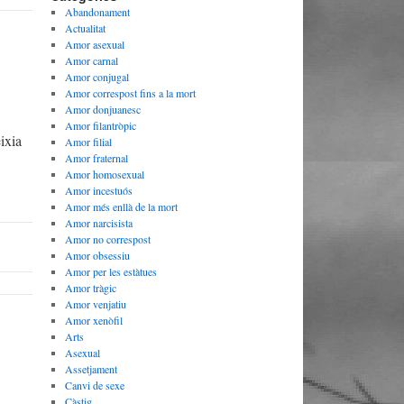
Abandonament
Actualitat
Amor asexual
Amor carnal
Amor conjugal
Amor correspost fins a la mort
Amor donjuanesc
Amor filantròpic
ixia
Amor filial
Amor fraternal
Amor homosexual
Amor incestuós
Amor més enllà de la mort
Amor narcisista
Amor no correspost
Amor obsessiu
Amor per les estàtues
Amor tràgic
Amor venjatiu
Amor xenòfil
Arts
Asexual
Assetjament
Canvi de sexe
Càstig