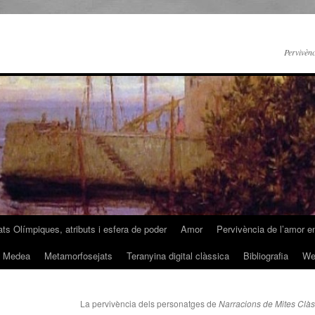
Pervivènc
ats Olímpiques, atributs i esfera de poder
Amor
Pervivència de l’amor en 
de Medea
Metamorfosejats
Teranyina digital clàssica
Bibliografia
We
La pervivència dels personatges de
Narracions de Mites Clàs