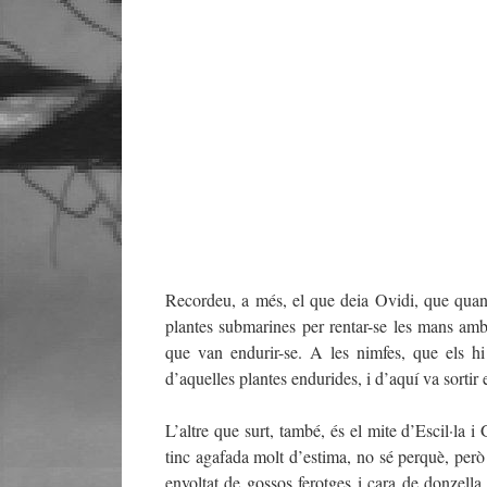
Recordeu, a més, el que deia Ovidi, que quan 
plantes submarines per rentar-se les mans amb 
que van endurir-se. A les nimfes, que els hi
d’aquelles plantes endurides, i d’aquí va sortir 
L’altre que surt, també, és el mite d’Escil·la i
tinc agafada molt d’estima, no sé perquè, però 
envoltat de gossos ferotges i cara de donzell