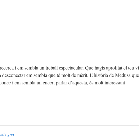
cerca i em sembla un treball espectacular. Que hagis aprofitat el teu v
 a desconectar em sembla que té molt de mèrit. L’història de Medusa que
 conec i em sembla un encert parlar d’aquesta, és molt interessant!
 mite grec