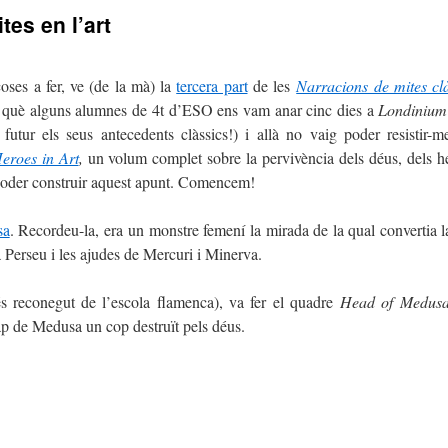
tes en l’art
oses a fer, ve (de la mà) la
tercera part
de les
Narracions de mites clà
b què alguns alumnes de 4t d’ESO ens vam anar cinc dies a
Londiniu
utur els seus antecedents clàssics!) i allà no vaig poder resistir-m
eroes in Art
,
un volum complet sobre la pervivència dels déus, dels he
er poder construir aquest apunt. Comencem!
sa
. Recordeu-la, era un monstre femení la mirada de la qual convertia l
 a Perseu i les ajudes de Mercuri i Minerva.
és reconegut de l’escola flamenca), va fer el quadre
Head of Medus
ap de Medusa un cop destruït pels déus.