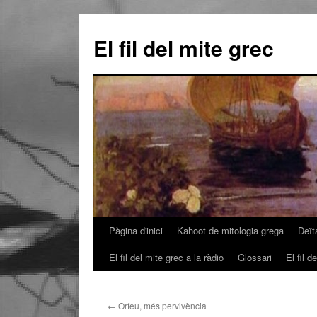
El fil del mite grec
Pàgina d'inici
Kahoot de mitologia grega
Deït
Vés
El fil del mite grec a la ràdio
Glossari
El fil 
al
contingut
←
Orfeu, més pervivència