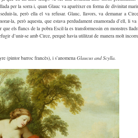
llada per la sorra i, quan Glauc va aparèixer en forma de divinitat marin
seduir-la, però ella el va refusar. Glauc, llavors, va demanar a Circ
namorar-la, però aquesta, que estava perdudament enamorada d’ell, li va
r que els flancs de la pobra Escil·la es transformessin en monstres lladr
defugir d’unir-se amb Circe, perquè havia utilitzat de manera molt incorre
yre (pintor barroc francès), i s’anomena
Glaucus and Scylla.