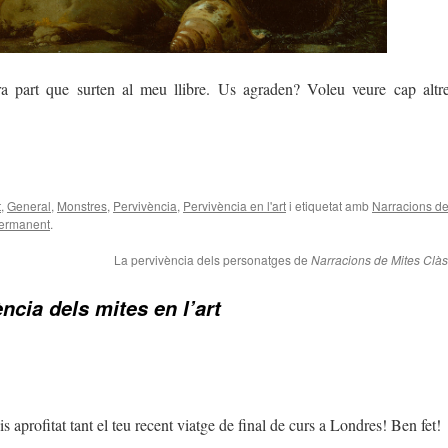
ra part que surten al meu llibre. Us agraden? Voleu veure cap altr
t
,
General
,
Monstres
,
Pervivència
,
Pervivència en l'art
i etiquetat amb
Narracions de
permanent
.
La pervivència dels personatges de
Narracions de Mites Clàs
ncia dels mites en l’art
s aprofitat tant el teu recent viatge de final de curs a Londres! Ben fet!