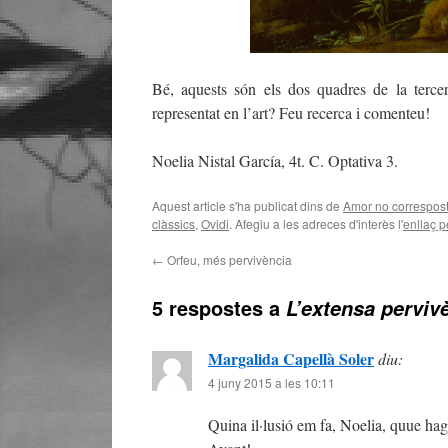
Bé, aquests són els dos quadres de la terce
representat en l’art? Feu recerca i comenteu!
Noelia Nistal García, 4t. C. Optativa 3.
Aquest article s'ha publicat dins de
Amor no correspos
clàssics
,
Ovidi
. Afegiu a les adreces d'interès l'
enllaç 
←
Orfeu, més pervivència
5 respostes a
L’extensa pervivè
Margalida Capellà Soler
diu:
4 juny 2015 a les 10:11
Quina il·lusió em fa, Noelia, quue hagi