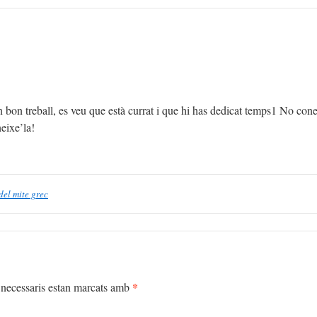
bon treball, es veu que està currat i que hi has dedicat temps1 No cone
eixe’la!
del mite grec
*
necessaris estan marcats amb