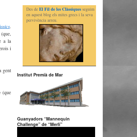
El Fil de les Clàssiques
Des de
seguim
en aquest blog els mites grecs i la seva
pervivència arreu.
ssics
.
m
(que,
e a la
rois i
a gent
Institut Premià de Mar
a
(que
Guanyadors “Mannequin
Challenge” de “Merlí”