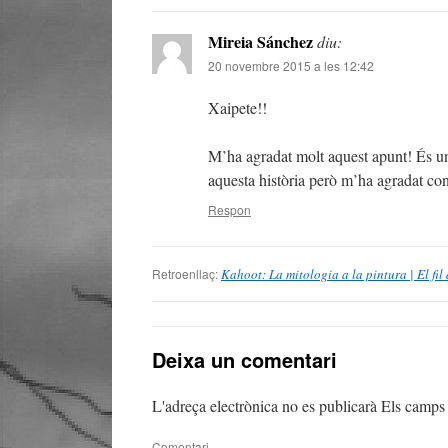
Mireia Sánchez
diu:
20 novembre 2015 a les 12:42
Xaipete!!
M’ha agradat molt aquest apunt! És un 
aquesta història però m’ha agradat con
Respon
Retroenllaç:
Kahoot: La mitologia a la pintura | El fil 
Deixa un comentari
L'adreça electrònica no es publicarà
Els camps 
Comentari