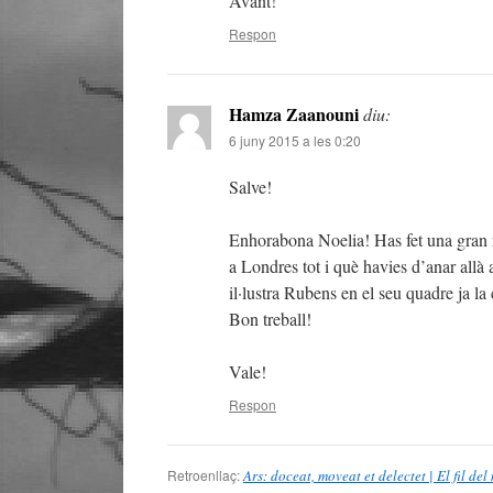
Avant!
Respon
Hamza Zaanouni
diu:
6 juny 2015 a les 0:20
Salve!
Enhorabona Noelia! Has fet una gran re
a Londres tot i què havies d’anar allà
il·lustra Rubens en el seu quadre ja la
Bon treball!
Vale!
Respon
Retroenllaç:
Ars: doceat, moveat et delectet | El fil del