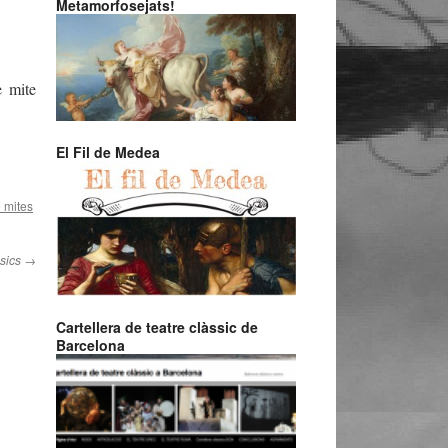
Metamorfosejats!
e mite
El Fil de Medea
 mites
sics
→
Cartellera de teatre clàssic de
Barcelona