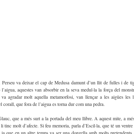
Perseu va deixar el cap de Medusa damunt d’un llit de fulles i de ti
l’aigua, aquestes van absorbir en la seva medul·la la força del monstr
 va agradar molt aquella metamorfosi, van llençar a les aigües les l
el corall, que fora de l’aigua es torna dur com una pedra.
 Glauc, que a més surt a la portada del meu llibre. A aquest mite, a més,
li tinc molt d’afecte. Si feu memoria, parla d’Escil·la, que té un ventre
a, ja que en un altre temps va ser una donzella amb molts pretendents 