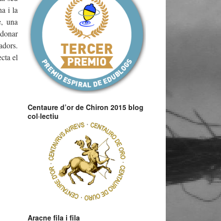
a i la
e, una
 donar
adors.
cta el
Centaure d’or de Chiron 2015 blog
col·lectiu
Aracne fila i fila