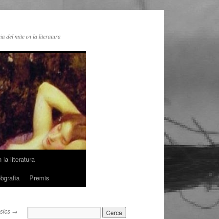
ia del mite en la literatura
la literatura
bgrafia
Premis
sics
→