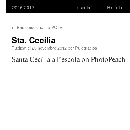
2016-2017
escolar
Història
←
Ens emocionem a VOTV
Sta. Cecília
Publicat el
23 novembre 2012
per
Puiggraciós
Santa Cecília a l’escola on PhotoPeach