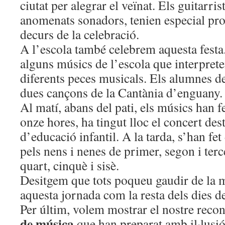
ciutat per alegrar el veïnat. Els guitarri
anomenats sonadors, tenien especial pr
decurs de la celebració.
A l’escola també celebrem aquesta festa
alguns músics de l’escola que interpre
diferents peces musicals. Els alumnes d
dues cançons de la Cantània d’enguany.
Al matí, abans del pati, els músics han fe
onze hores, ha tingut lloc el concert des
d’educació infantil. A la tarda, s’han fe
pels nens i nenes de primer, segon i terce
quart, cinquè i sisè.
Desitgem que tots poqueu gaudir de la m
aquesta jornada com la resta dels dies de
Per últim, volem mostrar el nostre reco
de música
que han preparat amb il·lusió