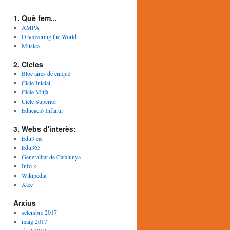
1. Què fem...
AMPA
Discovering the World
Música
2. Cicles
Bloc aires de cinquè
Cicle Inicial
Cicle Mitjà
Cicle Superior
Educació Infantil
3. Webs d'interès:
Edu3.cat
Edu365
Generalitat de Catalunya
Info k
Wikipedia
Xtec
Arxius
setembre 2017
maig 2017