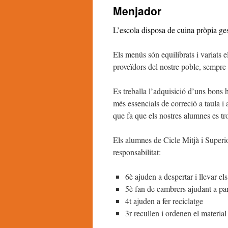
Menjador
L’escola disposa de cuina pròpia g
Els menús són equilibrats i variats
proveïdors del nostre poble, sempr
Es treballa l’adquisició d’uns bons 
més essencials de correció a taula i
que fa que els nostres alumnes es tr
Els alumnes de Cicle Mitjà i Superio
responsabilitat:
6è ajuden a despertar i llevar e
5è fan de cambrers ajudant a par
4t ajuden a fer reciclatge
3r recullen i ordenen el material 