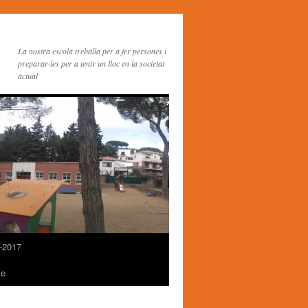
La nostra escola treballa per a fer persones i
preparar-les per a tenir un lloc en la societat
actual
-2017
me