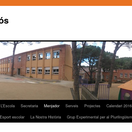
ós
L’Escola
Secretaria
Menjador
Serveis
Projectes
Calendari 2016
Esport escolar
La Nostra Història
Grup Experimental per al Plurilingüis