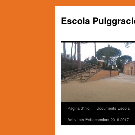
Escola Puiggraci
Pàgina d'inici
Documents Escola
Vés
Activitats Extraescolars 2016-2017
al
contingut