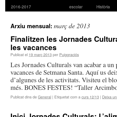
2016-2017
escolar
Història
març de 2013
Arxiu mensual:
Finalitzen les Jornades Cult
les vacances
Publicat el
19 març 2013
per
Puiggraciós
Les Jornades Culturals van acabar a un p
vacances de Setmana Santa. Aquí us de
d’algunes de les activitats. Visiteu el bl
més. BONES FESTES! “Taller Arcimbo
Publicat dins de
General
|
Etiquetat com a
curs 12/13
|
Deixa un
Inici Jornades Culturals: L’al