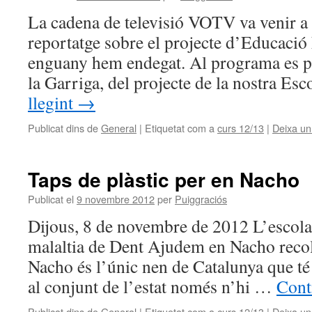
La cadena de televisió VOTV va venir a 
reportatge sobre el projecte d’Educaci
enguany hem endegat. Al programa es p
la Garriga, del projecte de la nostra Es
llegint
→
Publicat dins de
General
|
Etiquetat com a
curs 12/13
|
Deixa un
Taps de plàstic per en Nacho
Publicat el
9 novembre 2012
per
Puiggraciós
Dijous, 8 de novembre de 2012 L’escola
malaltia de Dent Ajudem en Nacho recoll
Nacho és l’únic nen de Catalunya que té 
al conjunt de l’estat només n’hi …
Cont
Publicat dins de
General
|
Etiquetat com a
curs 12/13
|
Deixa un