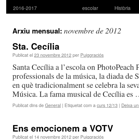
2016-2017
escolar
Història
novembre de 2012
Arxiu mensual:
Sta. Cecília
Publicat el
23 novembre 2012
per
Puiggraciós
Santa Cecília a l’escola on PhotoPeach P
professionals de la música, la diada de S
en què tradicionalment se celebra la seva 
Música. La fama musical de Cecília es
Publicat dins de
General
|
Etiquetat com a
curs 12/13
|
Deixa un
Ens emocionem a VOTV
Publicat el
14 novembre 2012
per
Puiggraciós