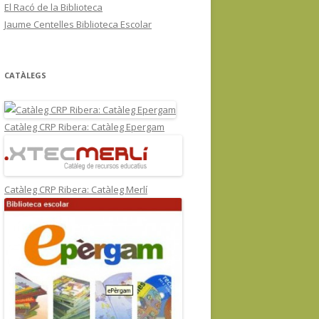
El Racó de la Biblioteca
Jaume Centelles Biblioteca Escolar
CATÀLEGS
Catàleg CRP Ribera: Catàleg Epergam
Catàleg CRP Ribera: Catàleg Merlí