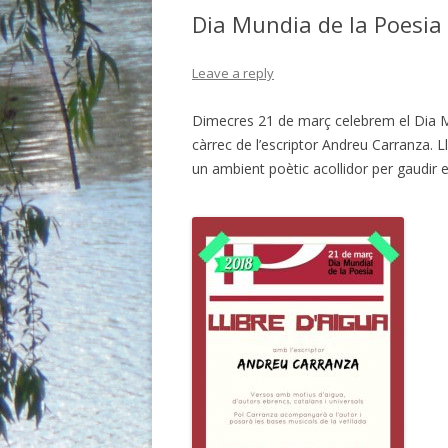
BIBLIO.
Dia Mundia de la Poesi
BIBLIO.E
Leave a reply
BIBLIO. 
Dimecres 21 de març celebrem el Dia Mun
BIBLIO.
càrrec de l’escriptor Andreu Carranza. L
un ambient poètic acollidor per gaudir 
BIBLIO. 
BIBLIO.
BIBLIO.
BIBLIO.
BIBLIO. 