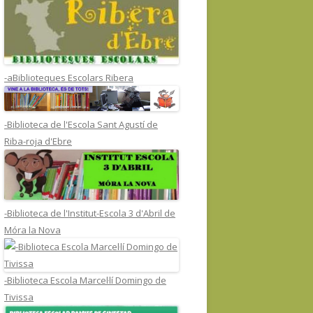
-aBiblioteques Escolars Ribera
-Biblioteca de l'Escola Sant Agustí de
Riba-roja d'Ebre
-Biblioteca de l'Institut-Escola 3 d'Abril de
Móra la Nova
-Biblioteca Escola Marcel·lí Domingo de
Tivissa