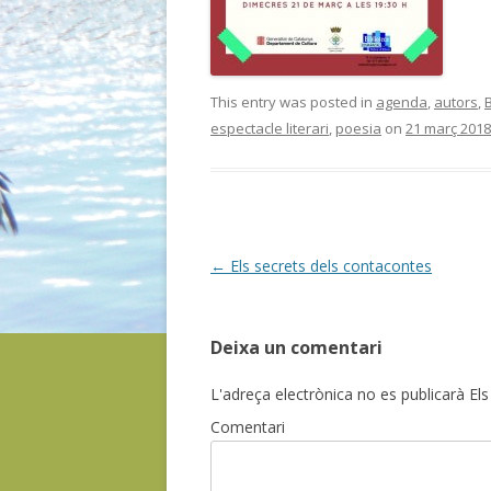
This entry was posted in
agenda
,
autors
,
espectacle literari
,
poesia
on
21 març 2018
Post
←
Els secrets dels contacontes
navigation
Deixa un comentari
L'adreça electrònica no es publicarà
Els
Comentari