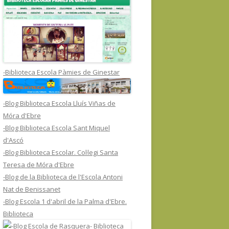
-Biblioteca Escola Pàmies de Ginestar
-Blog Biblioteca Escola Lluís Viñas de
Móra d'Ebre
-Blog Biblioteca Escola Sant Miquel
d'Ascó
-Blog Biblioteca Escolar. Col·legi Santa
Teresa de Móra d'Ebre
-Blog de la Biblioteca de l'Escola Antoni
Nat de Benissanet
-Blog Escola 1 d'abril de la Palma d'Ebre.
Biblioteca