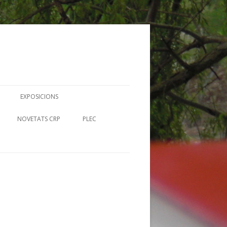
EXPOSICIONS
N
NOVETATS CRP
PLEC
UTORS RIBERENCS
RECURSOS EN LÍNIA-MERLÍ
FITXES PLEC
I BIBLIOTEQUES
UMS IL· CRP
CIA
 CONTES