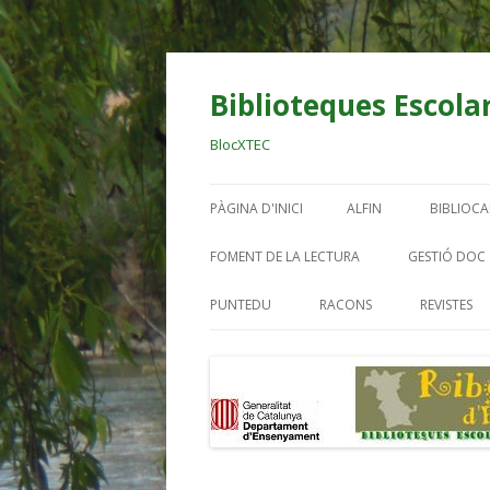
Biblioteques Escolar
BlocXTEC
PÀGINA D'INICI
ALFIN
BIBLIOC
BIBLIO OCELLS
AL DIAR
FOMENT DE LA LECTURA
GESTIÓ DOC
RIBERA
EINES DIGITALS BE
PUNTEDU
RACONS
REVISTES
BIBLIO E
TREBALL PER PROJECT
BIBLIO.
BIBLIO.
BIBLIO. 