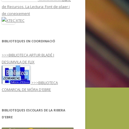
ARREU DEL MÓN
de Recursos. La Lectura: Font de plaer i
À
de coneixement
XTEC
SE I3-JN
SPORTS
BIBLIOTEQUES EN COORDINACIÓ
>>>BIBLIOTECA ARTUR BLADÉ I
DESUMVILA DE FLIX
>>>BIBLIOTECA
COMARCAL DE MÓRA D'EBRE
BIBLIOTEQUES ESCOLARS DE LA RIBERA
D'EBRE