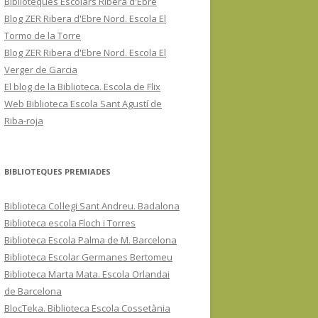
Biblioteques Escolars Ribera d'Ebre
Blog ZER Ribera d'Ebre Nord. Escola El
Tormo de la Torre
Blog ZER Ribera d'Ebre Nord. Escola El
Verger de Garcia
El blog de la Biblioteca. Escola de Flix
Web Biblioteca Escola Sant Agustí de
Riba-roja
BIBLIOTEQUES PREMIADES
Biblioteca Col·legi Sant Andreu. Badalona
Biblioteca escola Floch i Torres
Biblioteca Escola Palma de M. Barcelona
Biblioteca Escolar Germanes Bertomeu
Biblioteca Marta Mata. Escola Orlandai
de Barcelona
BlocTeka. Biblioteca Escola Cossetània