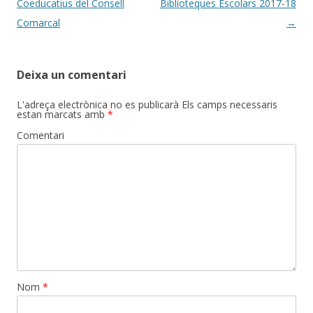
navigation
Coeducatius del Consell
Biblioteques Escolars 2017-18
Comarcal
→
Deixa un comentari
L'adreça electrònica no es publicarà
Els camps necessaris
estan marcats amb
*
Comentari
Nom
*