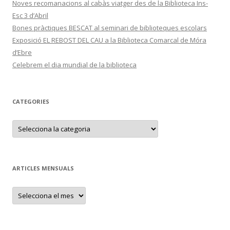
Noves recomanacions al cabàs viatger des de la Biblioteca Ins-
Esc 3 d’Abril
Bones pràctiques BESCAT al seminari de biblioteques escolars
Exposició EL REBOST DEL CAU a la Biblioteca Comarcal de Móra
d’Ebre
Celebrem el dia mundial de la biblioteca
CATEGORIES
C
a
t
e
g
o
r
ARTICLES MENSUALS
i
e
s
A
r
t
i
c
l