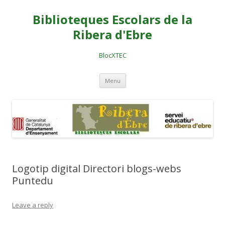
Biblioteques Escolars de la
Ribera d'Ebre
BlocXTEC
Skip
Menu
to
content
Logotip digital Directori blogs-webs
Puntedu
Leave a reply