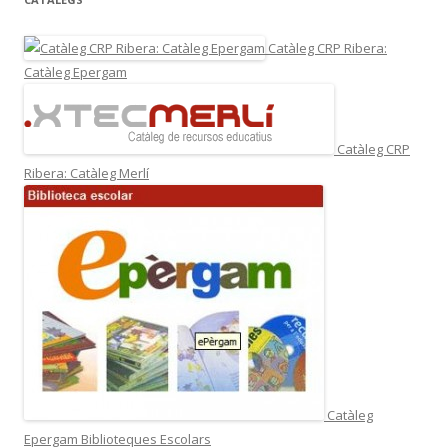
Catàleg CRP Ribera:
Catàleg Epergam
Catàleg CRP
Ribera: Catàleg Merlí
Catàleg
Epergam Biblioteques Escolars