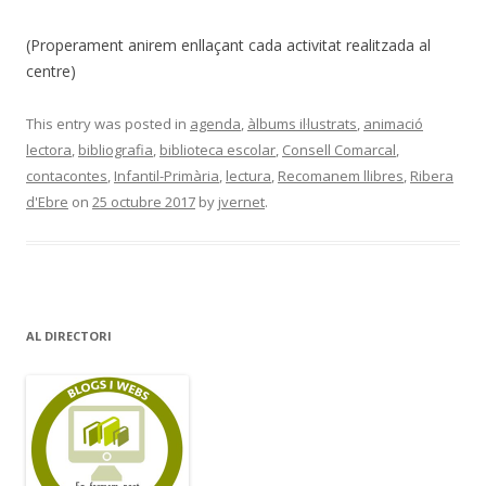
(Properament anirem enllaçant cada activitat realitzada al
centre)
This entry was posted in
agenda
,
àlbums il·lustrats
,
animació
lectora
,
bibliografia
,
biblioteca escolar
,
Consell Comarcal
,
contacontes
,
Infantil-Primària
,
lectura
,
Recomanem llibres
,
Ribera
d'Ebre
on
25 octubre 2017
by
jvernet
.
AL DIRECTORI