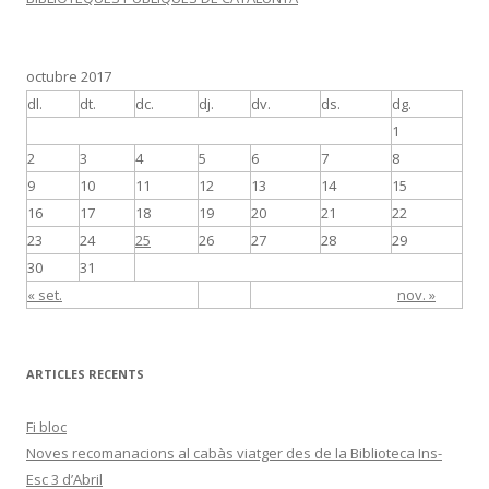
octubre 2017
dl.
dt.
dc.
dj.
dv.
ds.
dg.
1
2
3
4
5
6
7
8
9
10
11
12
13
14
15
16
17
18
19
20
21
22
23
24
25
26
27
28
29
30
31
« set.
nov. »
ARTICLES RECENTS
Fi bloc
Noves recomanacions al cabàs viatger des de la Biblioteca Ins-
Esc 3 d’Abril