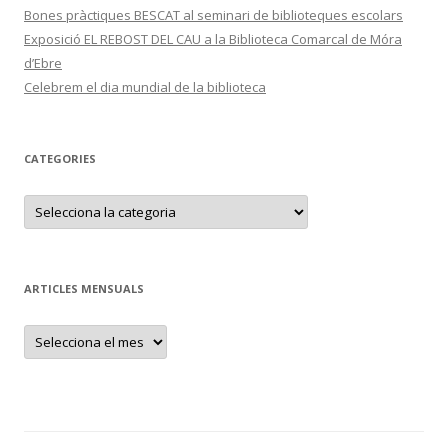
Bones pràctiques BESCAT al seminari de biblioteques escolars
Exposició EL REBOST DEL CAU a la Biblioteca Comarcal de Móra
d’Ebre
Celebrem el dia mundial de la biblioteca
CATEGORIES
C
a
t
e
g
o
r
ARTICLES MENSUALS
i
e
s
A
r
t
i
c
l
e
s
m