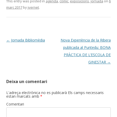
This entry was posted in
agenda
,
còmic
,
exposicions
,
jornada
on
6
març 2017
by
jvernet
.
Post
←
Jornada Bibliomèdia
Nova Experiència de la Ribera
navigation
publicada al Puntedu: BONA
PRÀCTICA DE L’ESCOLA DE
GINESTAR
→
Deixa un comentari
L'adreça electrònica no es publicarà
Els camps necessaris
estan marcats amb
*
Comentari