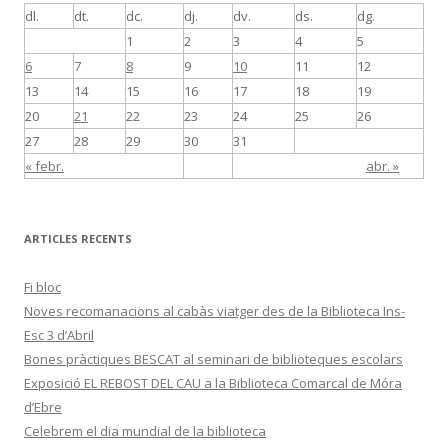
dl.
dt.
dc.
dj.
dv.
ds.
dg.
1
2
3
4
5
6
7
8
9
10
11
12
13
14
15
16
17
18
19
20
21
22
23
24
25
26
27
28
29
30
31
« febr.
abr. »
ARTICLES RECENTS
Fi bloc
Noves recomanacions al cabàs viatger des de la Biblioteca Ins-
Esc 3 d’Abril
Bones pràctiques BESCAT al seminari de biblioteques escolars
Exposició EL REBOST DEL CAU a la Biblioteca Comarcal de Móra
d’Ebre
Celebrem el dia mundial de la biblioteca