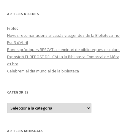
ARTICLES RECENTS
Fi bloc
Noves recomanacions al cabàs viatger des de la Biblioteca Ins-
Esc 3 d’Abril
Bones pràctiques BESCAT al seminari de biblioteques escolars
Exposició EL REBOST DEL CAU a la Biblioteca Comarcal de Móra
d’Ebre
Celebrem el dia mundial de la biblioteca
CATEGORIES
C
a
t
e
g
o
r
ARTICLES MENSUALS