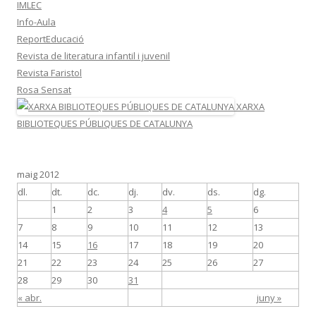
IMLEC
Info-Aula
ReportEducació
Revista de literatura infantil i juvenil
Revista Faristol
Rosa Sensat
XARXA
BIBLIOTEQUES PÚBLIQUES DE CATALUNYA
maig 2012
dl.
dt.
dc.
dj.
dv.
ds.
dg.
1
2
3
4
5
6
7
8
9
10
11
12
13
14
15
16
17
18
19
20
21
22
23
24
25
26
27
28
29
30
31
« abr.
juny »