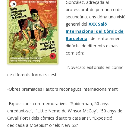
González, adreçada al
professorat de primària o de
secundària, ens dóna una visió
general de
l
XXX Saló
Internacional del Còmic de
Barcelona
i de l’enfocament
didàctic de diferents espais
com són:
-Novetats editorials en còmic
de diferents formats i estils.
-Obres premiades i autors reconeguts internacionalment
-Exposicions commemoratives: “Spiderman, 50 anys
enredant-se”, “Little Nemo de Winsor McCay”, “50 anys de
Cavall Fort i dels còmics d’autors catalans”, “Exposició
dedicada a Moebius” o “els New-52”