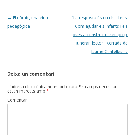
Post
←
El còmic, una eina
“La resposta és en els llibres:
navigation
pedagògica
Com ajudar els infants i els
joves a construir el seu propi
itinerari lector”. Xerrada de
Jaume Centelles
→
Deixa un comentari
L'adreça electrònica no es publicarà
Els camps necessaris
estan marcats amb
*
Comentari