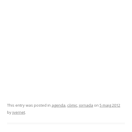
This entry was posted in
agenda
,
còmic
,
jornada
on
5 maig 2012
by
jvernet
.