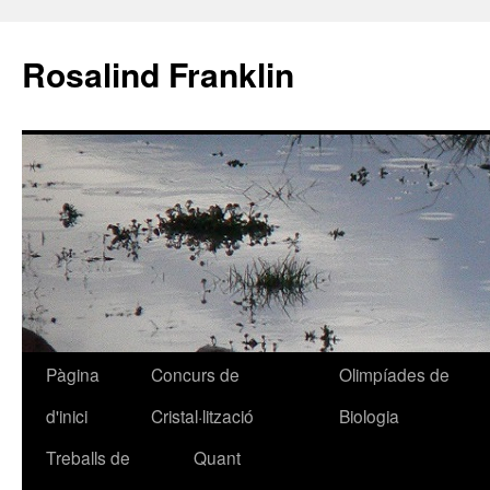
Rosalind Franklin
Pàgina
Concurs de
Olimpíades de
Vés
d'inici
Cristal·lització
Biologia
al
Treballs de
Quant
contingut