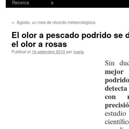
Recerca
a
←
Agosto, un mes de récords meteorológicos
El olor a pescado podrido se 
el olor a rosas
Publicat el
16 setembre 2010
per
maria
Sin du
mejor
podrid
detecta
con m
precisi
estud
científ