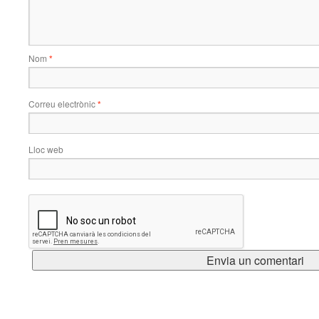
Nom
*
Correu electrònic
*
Lloc web