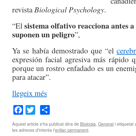
canadie
revista
Biological Psychology
.
sistema olfativo reacciona antes a
“El
suponen un peligro
”,
Ya se había demostrado que “el
cereb
expresión facial agresiva más rápido q
porque un rostro enfadado es un enemi
para atacar”.
llegeix més
Facebook
Twitter
Comparteix
Aquest article s'ha publicat dins de
Biologia
,
General
i etiqueta
les adreces d'interès l'
enllaç permanent
.