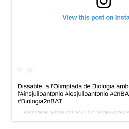
View this post on Ins
Dissabte, a l'Olimpíada de Biologia am
l'#insjulioantonio #iesjulioantonio #2nBA
#Biologia2nBAT
A post shared by
Rosalind Franklin Bloc
(@franklinbloc) 