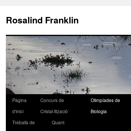
Rosalind Franklin
Pàgina
Concurs de
Olimpíades de
Vés
d'inici
Cristal·lització
Biologia
al
Treballs de
Quant
contingut