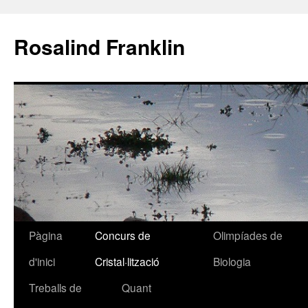
Rosalind Franklin
Pàgina
Concurs de
Olimpíades de
Vés
d'inici
Cristal·lització
Biologia
al
Treballs de
Quant
contingut