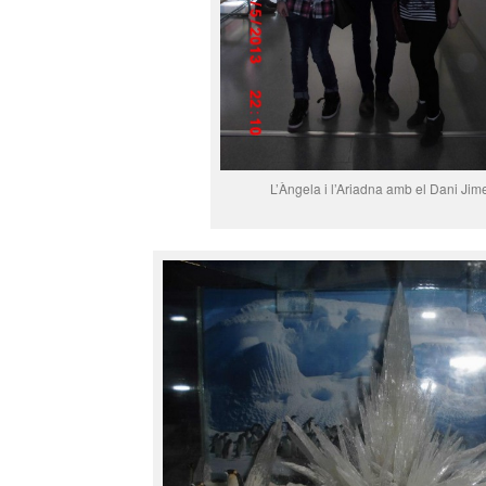
L’Àngela i l’Ariadna amb el Dani Ji