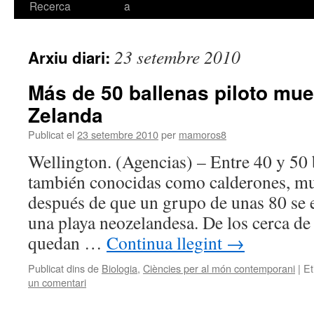
Recerca
a
23 setembre 2010
Arxiu diari:
Más de 50 ballenas piloto mu
Zelanda
Publicat el
23 setembre 2010
per
mamoros8
Wellington. (Agencias) – Entre 40 y 50 b
también conocidas como calderones, mu
después de que un grupo de unas 80 se e
una playa neozelandesa. De los cerca de
quedan …
Continua llegint
→
Publicat dins de
Biologia
,
Ciències per al món contemporani
|
Et
un comentari