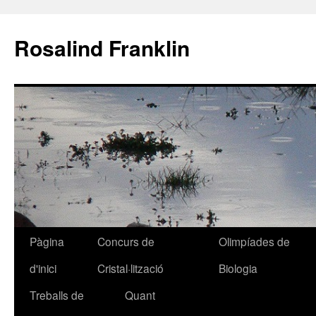
Rosalind Franklin
Pàgina
Concurs de
Olimpíades de
Vés
d'inici
Cristal·lització
Biologia
al
Treballs de
Quant
contingut