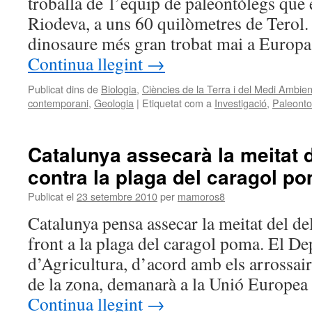
troballa de l’equip de paleontòlegs que 
Riodeva, a uns 60 quilòmetres de Terol. 
dinosaure més gran trobat mai a Europa
Continua llegint
→
Publicat dins de
Biologia
,
Ciències de la Terra i del Medi Ambien
contemporani
,
Geologia
|
Etiquetat com a
Investigació
,
Paleonto
Catalunya assecarà la meitat d
contra la plaga del caragol p
Publicat el
23 setembre 2010
per
mamoros8
Catalunya pensa assecar la meitat del del
front a la plaga del caragol poma. El D
d’Agricultura, d’acord amb els arrossaire
de la zona, demanarà a la Unió Europea
Continua llegint
→