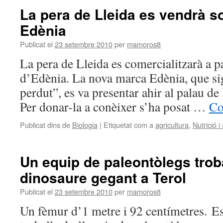
La pera de Lleida es vendrà s
Edènia
Publicat el
23 setembre 2010
per
mamoros8
La pera de Lleida es comercialitzarà a p
d’Edènia. La nova marca Edènia, que sig
perdut”, es va presentar ahir al palau de l
Per donar-la a conèixer s’ha posat …
Co
Publicat dins de
Biologia
|
Etiquetat com a
agricultura
,
Nutrició i
Un equip de paleontòlegs trob
dinosaure gegant a Terol
Publicat el
23 setembre 2010
per
mamoros8
Un fèmur d’1 metre i 92 centímetres. Es 