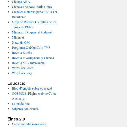
r
Ciència ARA
i
Ciència The New York Times
e
Ciències Naturals per a l’ESO i el
s
Batxillerat
Grup de Recerca Científica de les
Terres de l’Ebre
Minerals i Roques al Pinterest
Minercat
Naturals OM
Programa QuèQuiCom TV3
Revista Eureka
Revista Investigación y Ciencia
Revista Muy Interesante
WordPress.com
WordPress.org
Educació
Blog d’Angels sobre educació
COSMOS_Pàgina web de Cinta
Alemany
Lluna de Foc
Mujeres con ciencia
Eines 2.0
Canal youtube mamoros8