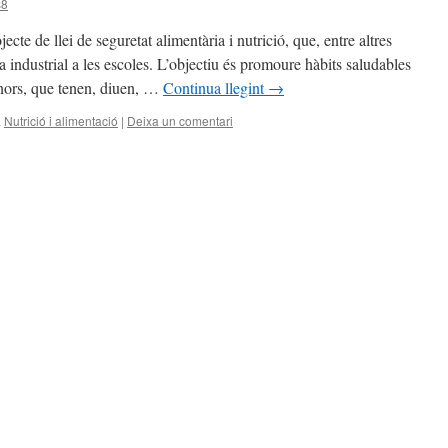
s8
cte de llei de seguretat alimentària i nutrició, que, entre altres
ia industrial a les escoles. L’objectiu és promoure hàbits saludables
enors, que tenen, diuen, …
Continua llegint
→
a
Nutrició i alimentació
|
Deixa un comentari