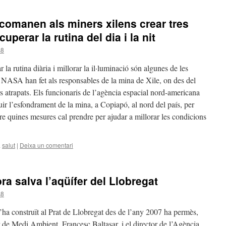
comanen als miners xilens crear tres
uperar la rutina del dia i la nit
s8
 la rutina diària i millorar la il·luminació són algunes de les
 NASA han fet als responsables de la mina de Xile, on des del
rs atrapats. Els funcionaris de l’agència espacial nord-americana
duir l’esfondrament de la mina, a Copiapó, al nord del país, per
re quines mesures cal prendre per ajudar a millorar les condicions
a
salut
|
Deixa un comentari
ra salva l’aqüífer del Llobregat
s8
’ha construït al Prat de Llobregat des de l’any 2007 ha permès,
r de Medi Ambient, Francesc Baltasar, i el director de l’Agència