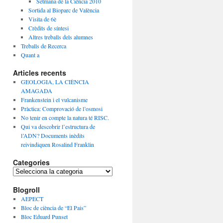
Setmana de la Ciència 2010
Sortida al Bioparc de València
Visita de 6è
Crèdits de síntesi
Altres treballs dels alumnes
Treballs de Recerca
Quant a
Articles recents
GEOLOGIA, LA CIÈNCIA
AMAGADA
Frankenstein i el vulcanisme
Pràctica: Comprovació de l’osmosi
No tenir en compte la natura té RISC.
Qui va descobrir l’estructura de
l’ADN? Documents inèdits
reivindiquen Rosalind Franklin
Categories
C
a
Blogroll
t
e
AEPECT
g
Bloc de ciència de “El Pais”
o
Bloc Eduard Punset