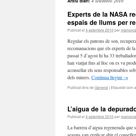
4 setembre 2010
Arxiu diari:
Experts de la NASA re
espais de llums per rec
Publicat el
4 setembre 2010
per
mamoro
Regular els patrons de son, recuperar
recomanacions que els experts de la
passat 5 d’agost hi ha 33 treballado
han viatjat fins al lloc on es va pro
aconsellar els seus responsables sob
dels miners.
Continua llegint
→
Publicat dins de
General
|
Etiquetat com 
L’aigua de la depurado
Publicat el
4 setembre 2010
per
mamoro
La barrera d’aigua regenerada que s
segons van explicar ahir el conselle