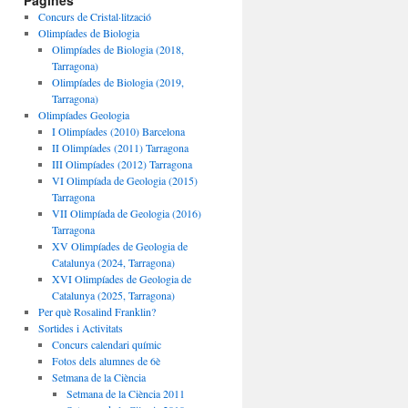
Pàgines
Concurs de Cristal·lització
Olimpíades de Biologia
Olimpíades de Biologia (2018,
Tarragona)
Olimpíades de Biologia (2019,
Tarragona)
Olimpíades Geologia
I Olimpíades (2010) Barcelona
II Olimpíades (2011) Tarragona
III Olimpíades (2012) Tarragona
VI Olimpíada de Geologia (2015)
Tarragona
VII Olimpíada de Geologia (2016)
Tarragona
XV Olimpíades de Geologia de
Catalunya (2024, Tarragona)
XVI Olimpíades de Geologia de
Catalunya (2025, Tarragona)
Per què Rosalind Franklin?
Sortides i Activitats
Concurs calendari químic
Fotos dels alumnes de 6è
Setmana de la Ciència
Setmana de la Ciència 2011