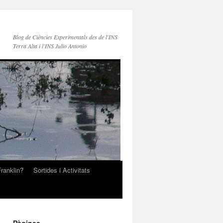
Blog de Ciències Experimentals des de l'INS
Terra Alta i l'INS Julio Antonio
ranklin?
Sortides i Activitats