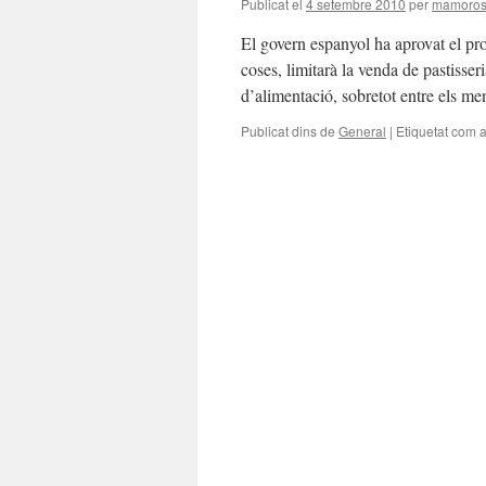
Publicat el
4 setembre 2010
per
mamoro
El govern espanyol ha aprovat el proje
coses, limitarà la venda de pastisser
d’alimentació, sobretot entre els m
Publicat dins de
General
|
Etiquetat com 