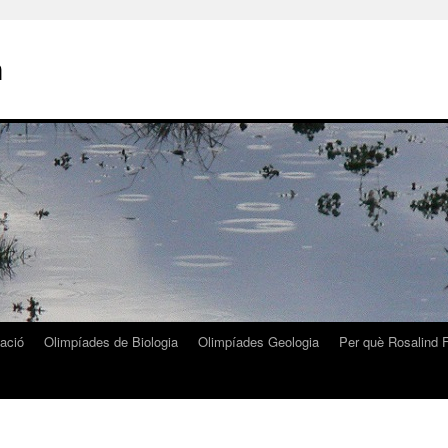
n
zació
Olimpíades de Biologia
Olimpíades Geologia
Per què Rosalind F