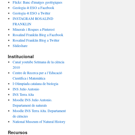
Flickr: Banc d'imatges geològiques
Geologia 4t ESO a Facebook
Geologia 4t ESO a Twitter
INSTAGRAM ROSALIND
FRANKLIN
Minerals i Roques a Pinterest
Rosalind Franklin Blog a Facebook
Rosalind Franklin Blog a Twitter
Slideshare
Institucional
Canal youtube Setmana de la ciència
2010
Centre de Recerca per a l’Educació
Científica i Matemàtica
I Olimpiada catalana de biologia
INS Julio Antonio
INS Terra Alta
Moodle INS Julio Antonio.
Departament de naturals
Moodle INS Terra Alta. Departament
de ciències
National Museum of Natural History
Recursos