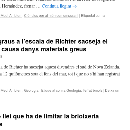
l Hernández, frenar …
Continua llegint
→
el Medi Ambient
,
Ciències per al món contemporani
|
Etiquetat com a
graus a l’escala de Richter sacseja el
 causa danys materials greus
s8
la de Richter ha sacsejat aquest divendres el sud de Nova Zelanda.
a 12 quilòmetres sota el fons del mar, tot i que no s’hi han registrat
el Medi Ambient
,
Geologia
|
Etiquetat com a
Geologia
,
Terratrèmols
|
Deixa un
llei que ha de limitar la brioixeria
s