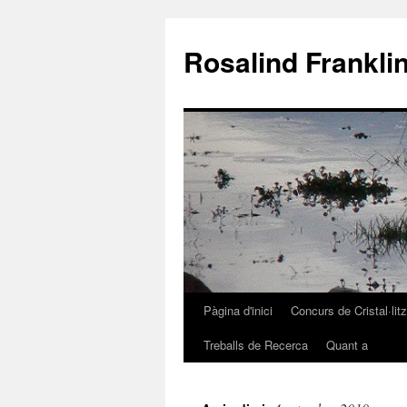
Rosalind Frankli
Pàgina d'inici
Concurs de Cristal·lit
Vés
Treballs de Recerca
Quant a
al
contingut