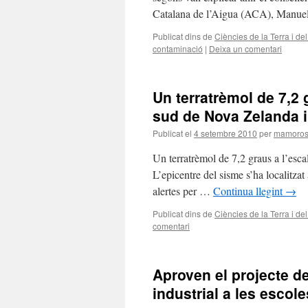
Catalana de l’Aigua (ACA), Manue
Publicat dins de
Ciències de la Terra i d
contaminació
|
Deixa un comentari
Un terratrèmol de 7,2 
sud de Nova Zelanda i
Publicat el
4 setembre 2010
per
mamoro
Un terratrèmol de 7,2 graus a l’esca
L’epicentre del sisme s’ha localitzat 
alertes per …
Continua llegint
→
Publicat dins de
Ciències de la Terra i d
comentari
Aproven el projecte de 
industrial a les escole