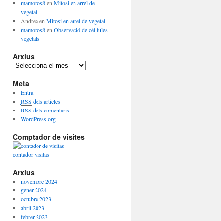
mamoros8
en
Mitosi en arrel de
vegetal
Andrea
en
Mitosi en arrel de vegetal
mamoros8
en
Observació de cèl·lules
vegetals
Arxius
A
r
Meta
x
i
Entra
u
RSS
dels articles
s
RSS
dels comentaris
WordPress.org
Comptador de visites
contador visitas
Arxius
novembre 2024
gener 2024
octubre 2023
abril 2023
febrer 2023