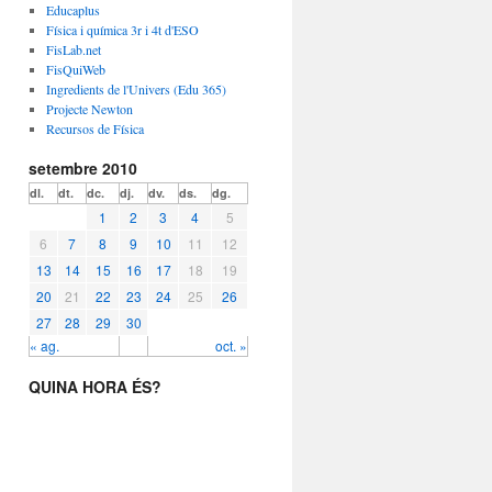
Educaplus
Física i química 3r i 4t d'ESO
FisLab.net
FisQuiWeb
Ingredients de l'Univers (Edu 365)
Projecte Newton
Recursos de Física
setembre 2010
dl.
dt.
dc.
dj.
dv.
ds.
dg.
1
2
3
4
5
6
7
8
9
10
11
12
13
14
15
16
17
18
19
20
21
22
23
24
25
26
27
28
29
30
« ag.
oct. »
QUINA HORA ÉS?