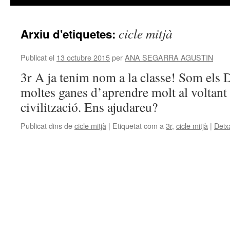
cicle mitjà
Arxiu d'etiquetes:
Publicat el
13 octubre 2015
per
ANA SEGARRA AGUSTIN
3r A ja tenim nom a la classe! Som e
moltes ganes d’aprendre molt al voltant
civilització. Ens ajudareu?
Publicat dins de
cicle mitjà
|
Etiquetat com a
3r
,
cicle mitjà
|
Deix