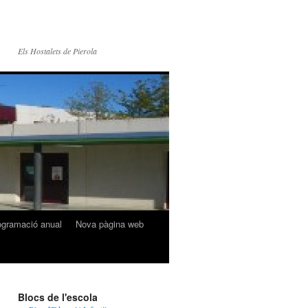
Els Hostalets de Pierola
ogramació anual
Nova pàgina web
Blocs de l'escola