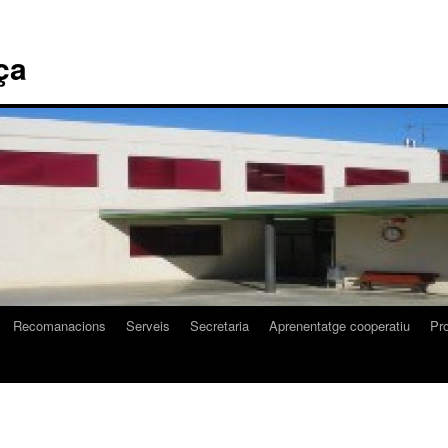
ça
Recomanacions
Serveis
Secretaria
Aprenentatge cooperatiu
Pr