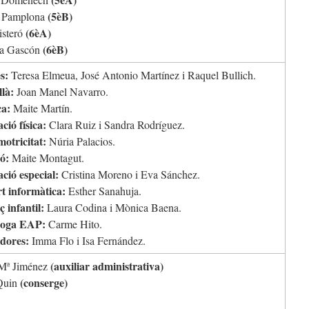
(5èB)
 Pamplona
(6èA)
isteró
(6èB)
a Gascón
s:
Teresa Elmeua, José Antonio Martínez i Raquel Bullich.
llà:
Joan Manel Navarro.
a:
Maite Martín.
ció física:
Clara Ruiz i Sandra Rodríguez.
motricitat:
Núria Palacios.
ó:
Maite Montagut.
ció especial:
Cristina Moreno i Eva Sánchez.
t informàtica:
Esther Sanahuja.
 infantil:
Laura Codina i Mònica Baena.
loga EAP:
Carme Hito.
adores:
Imma Flo i Isa Fernández.
(auxiliar administrativa)
Mª Jiménez
(conserge)
Quin