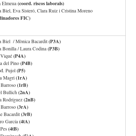
(coord. riscos laborals)
a Elmeua
a Biel, Eva Sisteró, Clara Ruiz i Cristina Moreno
dinadores FIC)
(P3A)
ca Biel / Mònica Bacardit
(P3B)
a Bonilla / Laura Codina
(P4A)
 Viqué
(P4B)
a del Pino
(P5)
M. Pujol
(1rA)
a Magri
(1rB)
 Barroso
(2nA)
l Bullich
(2nB)
a Rodríguez
(3rA)
 Barroso
(3rB)
e Bacardit
(4tA)
ro García
(4tB)
 Pes
(5èA)
a Domènech