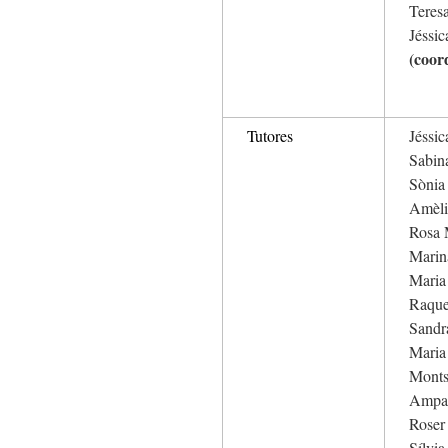
Teres
Jéssic
(coor
Tutores
Jéssi
Sabin
Sònia
Amèli
Rosa 
Marin
Maria
Raque
Sandr
Maria
Monts
Ampa
Roser
Sílvi