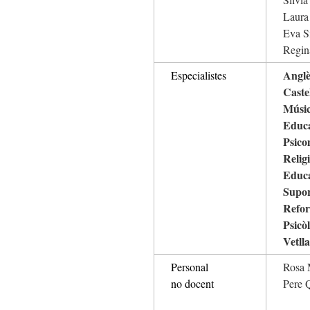
Laura
Eva S
Regin
Anglè
Especialistes
Caste
Músic
Educa
Psico
Religi
Educa
Supor
Reforç
Psicò
Vetll
Personal
Rosa 
no docent
Pere 