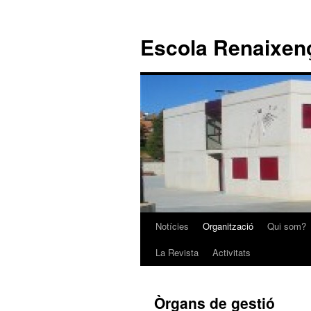
Escola Renaixen
Notícies
Organització
Qui som?
Vés
La Revista
Activitats
al
contingut
Òrgans de gestió