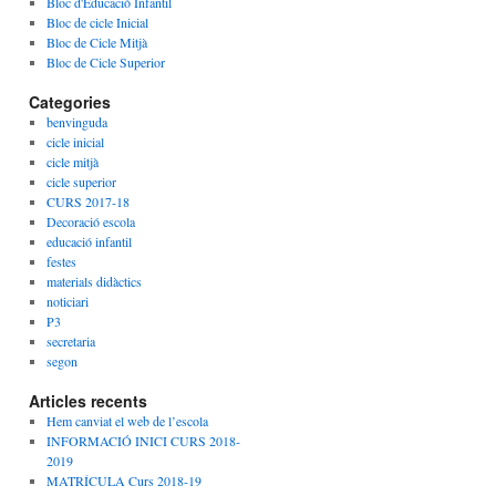
Bloc d'Educació Infantil
Bloc de cicle Inicial
Bloc de Cicle Mitjà
Bloc de Cicle Superior
Categories
benvinguda
cicle inicial
cicle mitjà
cicle superior
CURS 2017-18
Decoració escola
educació infantil
festes
materials didàctics
noticiari
P3
secretaria
segon
Articles recents
Hem canviat el web de l’escola
INFORMACIÓ INICI CURS 2018-
2019
MATRÍCULA Curs 2018-19