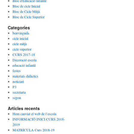
Bloc d'Educació Infantil
Bloc de cicle Inicial
Bloc de Cicle Mitjà
Bloc de Cicle Superior
Categories
benvinguda
cicle inicial
cicle mitjà
cicle superior
CURS 2017-18
Decoració escola
educació infantil
festes
materials didàctics
noticiari
P3
secretaria
segon
Articles recents
Hem canviat el web de l’escola
INFORMACIÓ INICI CURS 2018-
2019
MATRÍCULA Curs 2018-19