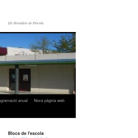
Els Hostalets de Pierola
ogramació anual
Nova pàgina web
Blocs de l'escola