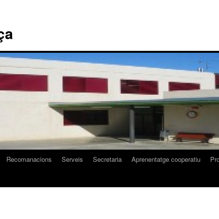
ça
Recomanacions
Serveis
Secretaria
Aprenentatge cooperatiu
Pr