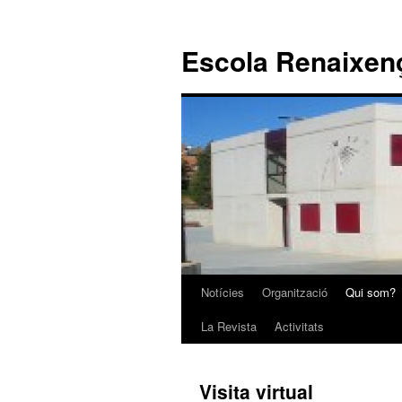
Escola Renaixen
Notícies
Organització
Qui som?
Vés
La Revista
Activitats
al
contingut
Visita virtual